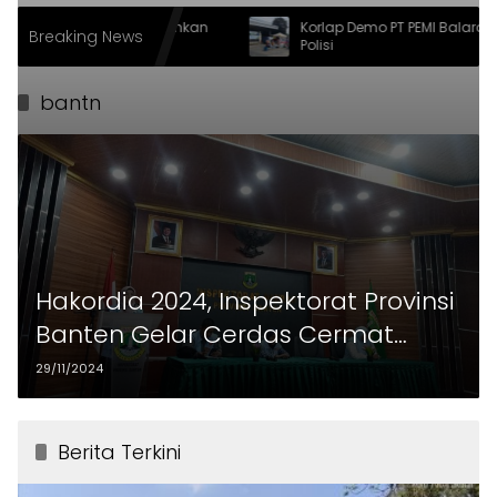
Ngemas, Bupati Serahkan
Korlap Demo PT PEMI Balaraja Dita
Breaking News
ada Penyandang
Polisi
bantn
Hakordia 2024, Inspektorat Provinsi
Banten Gelar Cerdas Cermat
Antikorupsi Tingkat SMA/SMK
29/11/2024
Berita Terkini