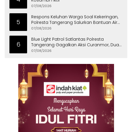
Kosambi Fiktif
07/08/2026
Respons Keluhan Warga Soal Kekeringan,
5
Polresta Tangerang Salurkan Bantuan Air
Bersih ke Panongan
07/08/2026
Blue Light Patrol Satlantas Polresta
6
Tangerang Gagalkan Aksi Curanmor, Dua
Pria Diamankan
07/08/2026