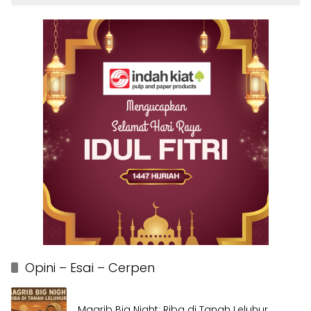
Opini – Esai – Cerpen
Magrib Big Night: Riba di Tanah Leluhur