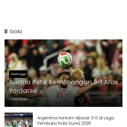
bola
Olahraga
Austria Petik Kemenangan 3-1 Atas
Yordania
17/06/2026
Argentina Hantam Aljazair 3-0 di Laga
Pembuka Piala Dunia 2026