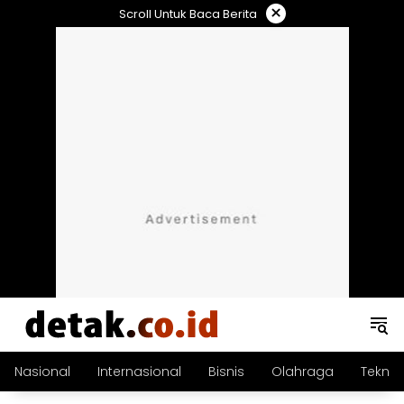
Langsung
×
Scroll Untuk Baca Berita
ke
konten
Nasional
Internasional
Bisnis
Olahraga
Teknol