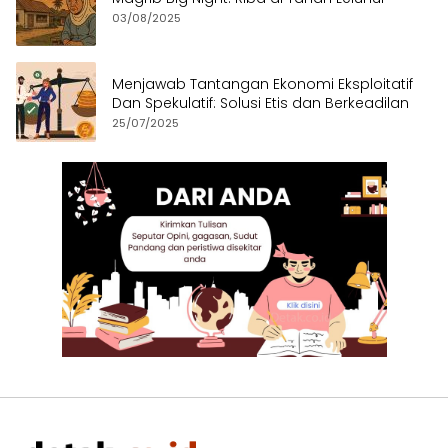
03/08/2025
Menjawab Tantangan Ekonomi Eksploitatif
Dan Spekulatif: Solusi Etis dan Berkeadilan
25/07/2025