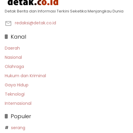
Detak Berita dan Informasi Terkini Seketika Menjangkau Dunia
redaksi@detak.co.id
Kanal
Daerah
Nasional
Olahraga
Hukum dan Kriminal
Gaya Hidup
Teknologi
Internasional
Populer
serang