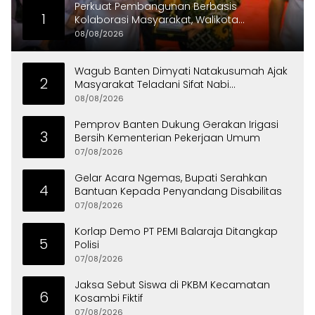
Perkuat Pembangunan Berbasis
1
Kolaborasi Masyarakat, Walikota
Tangerang Raih LPM Award 2026
08/08/2026
Wagub Banten Dimyati Natakusumah Ajak
2
Masyarakat Teladani Sifat Nabi
Muhammad
08/08/2026
Pemprov Banten Dukung Gerakan Irigasi
3
Bersih Kementerian Pekerjaan Umum
07/08/2026
Gelar Acara Ngemas, Bupati Serahkan
4
Bantuan Kepada Penyandang Disabilitas
07/08/2026
Korlap Demo PT PEMI Balaraja Ditangkap
5
Polisi
07/08/2026
Jaksa Sebut Siswa di PKBM Kecamatan
6
Kosambi Fiktif
07/08/2026