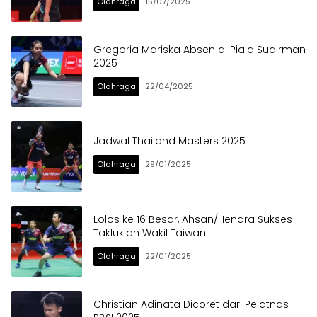
Olahraga
15/07/2025
Gregoria Mariska Absen di Piala Sudirman
2025
Olahraga
22/04/2025
Jadwal Thailand Masters 2025
Olahraga
29/01/2025
Lolos ke 16 Besar, Ahsan/Hendra Sukses
Takluklan Wakil Taiwan
Olahraga
22/01/2025
Christian Adinata Dicoret dari Pelatnas