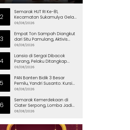
Semarak HUT RI Ke-81,
2
Kecamatan Sukamulya Gelar
Lomba Sepak Bola
09/08/2026
Empat Ton Sampah Diangkut
3
dari Situ Pamulang, Aktivis
Desak Pemprov Banten Peduli
09/08/2026
Lingkungan
Lansia di Sergai Dibacok
4
Parang, Pelaku Ditangkap
Polisi
09/08/2026
PAN Banten Bidik 3 Besar
5
Pemilu, Yandri Susanto: Kursi
Pimpinan DPRD Harus Direbut
08/08/2026
Semarak Kemerdekaan di
6
Ciater Serpong, Lomba Jadi
Ajang Pererat Kekompakan
08/08/2026
Warga