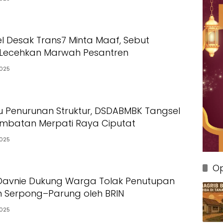
l Desak Trans7 Minta Maaf, Sebut
Lecehkan Marwah Pesantren
2025
icu Penurunan Struktur, DSDABMBK Tangsel
mbatan Merpati Raya Ciputat
2025
Op
Davnie Dukung Warga Tolak Penutupan
n Serpong–Parung oleh BRIN
2025