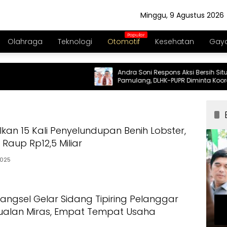
Minggu, 9 Agustus 2026
Olahraga
Teknologi
Otomotif
Kesehatan
Gaya
Andra Soni Respons Aksi Bersih Situ
Pamulang, DLHK-PUPR Diminta Koordinasi
lkan 15 Kali Penyelundupan Benih Lobster,
Raup Rp12,5 Miliar
2025
Tangsel Gelar Sidang Tipiring Pelanggar
ualan Miras, Empat Tempat Usaha