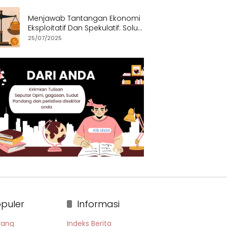
Menjawab Tantangan Ekonomi
Eksploitatif Dan Spekulatif: Solusi
Etis dan Berkeadilan
25/07/2025
puler
Informasi
rang
Indeks Berita