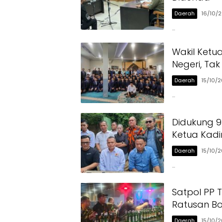
Daerah
16/10/
…
Wakil Ketua
Negeri, Ta
Daerah
15/10/
…
Didukung 9
Ketua Kadi
Daerah
15/10/
…
Satpol PP T
Ratusan Bot
Daerah
15/10/