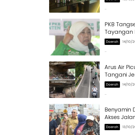
…
PKB Tangse
Tayangan 
Daerah
14/10/
…
Arus Air P
Tangani Je
Daerah
14/10/
…
Benyamin 
Akses Jala
Daerah
13/10/