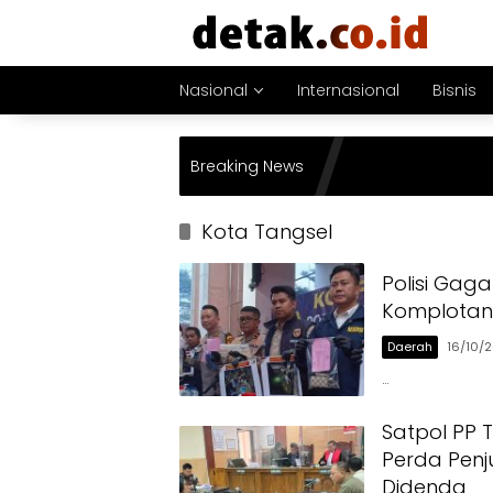
Langsung
ke
konten
Nasional
Internasional
Bisnis
Breaking News
Kota Tangsel
Polisi Gaga
Komplotan 
Daerah
16/10/
…
Satpol PP 
Perda Penj
Didenda