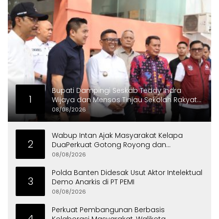
Bupati Dampingi Seskab Teddy Indra
1
Wijaya dan Mensos Tinjau Sekolah Rakyat
di Curug
08/08/2026
Wabup Intan Ajak Masyarakat Kelapa
2
DuaPerkuat Gotong Royong dan
Persatuan
08/08/2026
Polda Banten Didesak Usut Aktor Intelektual
3
Demo Anarkis di PT PEMI
08/08/2026
Perkuat Pembangunan Berbasis
4