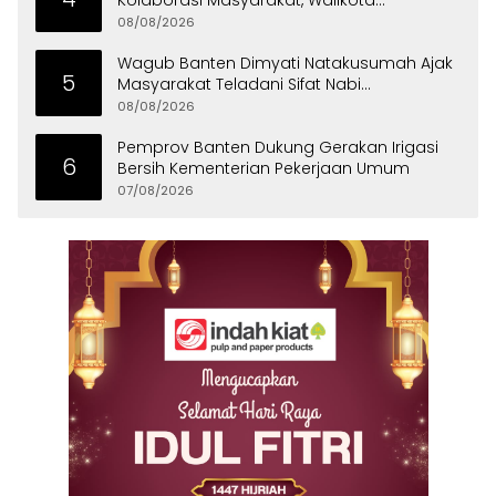
Kolaborasi Masyarakat, Walikota
Tangerang Raih LPM Award 2026
08/08/2026
Wagub Banten Dimyati Natakusumah Ajak
5
Masyarakat Teladani Sifat Nabi
Muhammad
08/08/2026
Pemprov Banten Dukung Gerakan Irigasi
6
Bersih Kementerian Pekerjaan Umum
07/08/2026