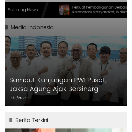
k Usut Aktor
Perkuat Pembangunan Berbasis
Breaking News
rkis di PT PEMI
Kolaborasi Masyarakat, Walikota
Tangerang Raih LPM Award 2026
Media Indonesia
Sambut Kunjungan PWI Pusat,
Jaksa Agung Ajak Bersinergi
13/11/2025
Berita Terkini