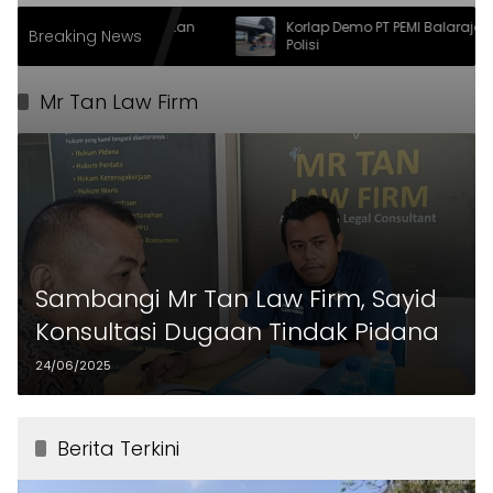
mas, Bupati Serahkan
Korlap Demo PT PEMI Balaraja Ditangk
Breaking News
a Penyandang
Polisi
Mr Tan Law Firm
Sambangi Mr Tan Law Firm, Sayid
Konsultasi Dugaan Tindak Pidana
24/06/2025
Berita Terkini