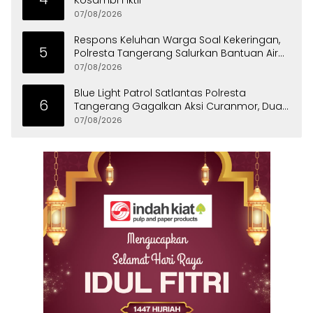
Kosambi Fiktif
07/08/2026
Respons Keluhan Warga Soal Kekeringan,
5
Polresta Tangerang Salurkan Bantuan Air
Bersih ke Panongan
07/08/2026
Blue Light Patrol Satlantas Polresta
6
Tangerang Gagalkan Aksi Curanmor, Dua
Pria Diamankan
07/08/2026