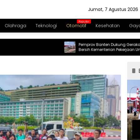
Jumat, 7 Agustus 2026
Olahraga
Teknologi
Otomotif
Kesehatan
Gaya
Pemprov Banten Dukung Gerakan Irigasi
Bersih Kementerian Pekerjaan Umum