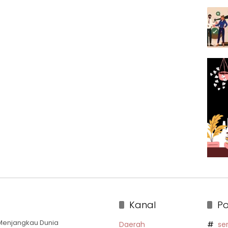
Kanal
Po
a Menjangkau Dunia
Daerah
se