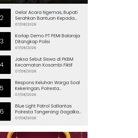
Gelar Acara Ngemas, Bupati
2
Serahkan Bantuan Kepada
Penyandang Disabilitas
07/08/2026
Korlap Demo PT PEMI Balaraja
3
Ditangkap Polisi
07/08/2026
Jaksa Sebut Siswa di PKBM
4
Kecamatan Kosambi Fiktif
07/08/2026
Respons Keluhan Warga Soal
5
Kekeringan, Polresta
Tangerang Salurkan Bantuan
07/08/2026
Air Bersih ke Panongan
Blue Light Patrol Satlantas
6
Polresta Tangerang Gagalkan
Aksi Curanmor, Dua Pria
07/08/2026
Diamankan