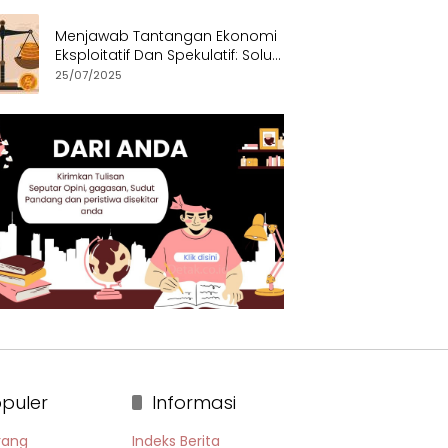
Menjawab Tantangan Ekonomi
Eksploitatif Dan Spekulatif: Solusi
Etis dan Berkeadilan
25/07/2025
puler
Informasi
rang
Indeks Berita