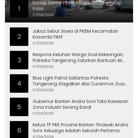
Korlap Demo PT PEMI Balaraja Ditangkap
1
Polisi
07/08/2026
Jaksa Sebut Siswa di PKBM Kecamatan
2
Kosambi Fiktif
07/08/2026
Respons Keluhan Warga Soal Kekeringan,
3
Polresta Tangerang Salurkan Bantuan Air
Bersih ke Panongan
07/08/2026
Blue Light Patrol Satlantas Polresta
4
Tangerang Gagalkan Aksi Curanmor, Dua
Pria Diamankan
07/08/2026
Gubernur Banten Andra Soni Tata Kawasan
5
Zona Industri Serang Barat
07/08/2026
Ketua TP PKK Provinsi Banten Tinawati Andra
6
Soni: Keluarga Adalah Sekolah Pertama
07/08/2026