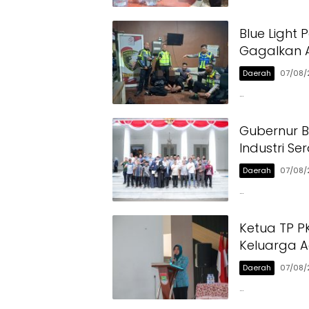
Blue Light 
Gagalkan A
Daerah
07/08/
…
Gubernur 
Industri Se
Daerah
07/08/
…
Ketua TP PK
Keluarga 
Daerah
07/08/
…