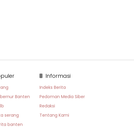
puler
Informasi
rang
Indeks Berita
bernur Banten
Pedoman Media Siber
3b
Redaksi
ta serang
Tentang Kami
rita banten