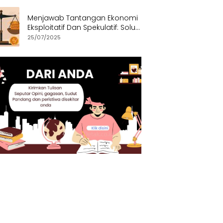
Menjawab Tantangan Ekonomi
Eksploitatif Dan Spekulatif: Solusi
Etis dan Berkeadilan
25/07/2025