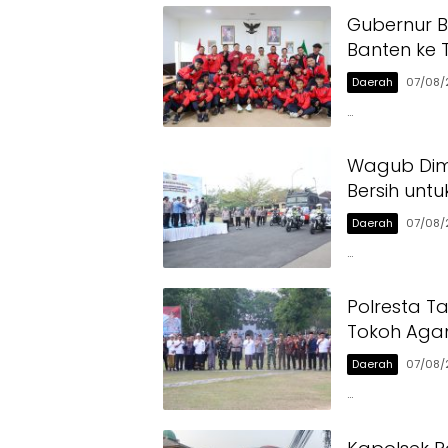
Gubernur B
Banten ke 
Daerah
07/08/
…
Wagub Dimy
Bersih unt
Daerah
07/08/
…
Polresta T
Tokoh Aga
Daerah
07/08/
…