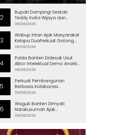
Unggul
Bupati Dampingi Seskab
2
Teddy Indra Wijaya dan
Mensos Tinjau Sekolah Rakyat
08/08/2026
di Curug
Wabup Intan Ajak Masyarakat
3
Kelapa DuaPerkuat Gotong
Royong dan Persatuan
08/08/2026
Polda Banten Didesak Usut
4
Aktor Intelektual Demo Anarkis
di PT PEMI
08/08/2026
Perkuat Pembangunan
5
Berbasis Kolaborasi
Masyarakat, Walikota
08/08/2026
Tangerang Raih LPM Award
2026
Wagub Banten Dimyati
6
Natakusumah Ajak
Masyarakat Teladani Sifat Nabi
08/08/2026
Muhammad