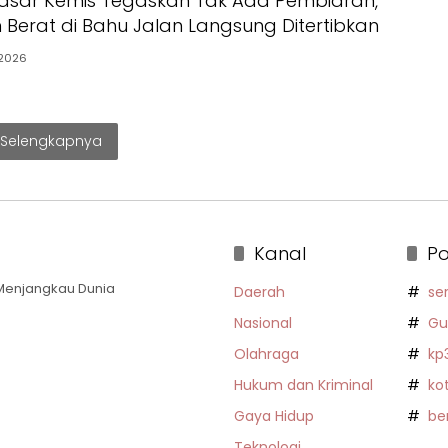
asar Kemis Tegaskan Tak Ada Pembiaran,
Berat di Bahu Jalan Langsung Ditertibkan
2026
Selengkapnya
Kanal
Po
a Menjangkau Dunia
Daerah
se
Nasional
Gu
Olahraga
kp
Hukum dan Kriminal
ko
Gaya Hidup
be
Teknologi