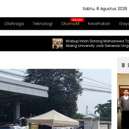
Sabtu, 8 Agustus 2026
Olahraga
Teknologi
Otomotif
Kesehatan
Gaya
Wabup Intan Dorong Mahasiswa Tanri
Abeng University Jadi Generasi Unggul