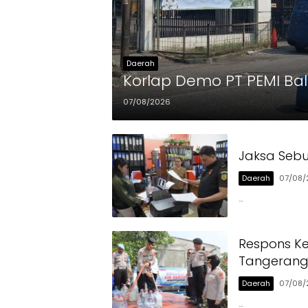
Daerah
Korlap Demo PT PEMI Bal
07/08/2026
Jaksa Sebu
Daerah
07/08/
…
Respons Ke
Tangerang 
Daerah
07/08/
…