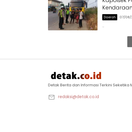
Kapolsek P
Kendaraan 
Daerah
07/08/
…
Detak Berita dan Informasi Terkini Seketik
redaksi@detak.co.id