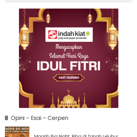
Opini – Esai – Cerpen
Magrib Big Night: Riba di Tanah Leluhur