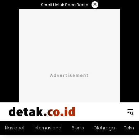
Langsung
×
Scroll Untuk Baca Berita
ke
konten
Nasional
Internasional
Bisnis
Olahraga
Teknol