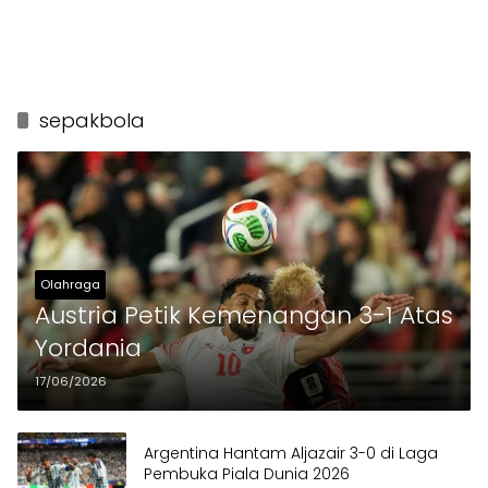
sepakbola
Olahraga
Austria Petik Kemenangan 3-1 Atas
Yordania
17/06/2026
Argentina Hantam Aljazair 3-0 di Laga
Pembuka Piala Dunia 2026