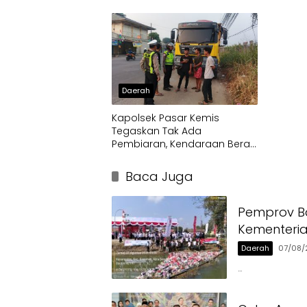
Cup
Terdam
Daerah
Kapolsek Pasar Kemis
Tegaskan Tak Ada
Pembiaran, Kendaraan Berat
di Bahu Jalan Langsung
Ditertibkan
Baca Juga
Pemprov Ba
Kementeri
Daerah
07/08/
…