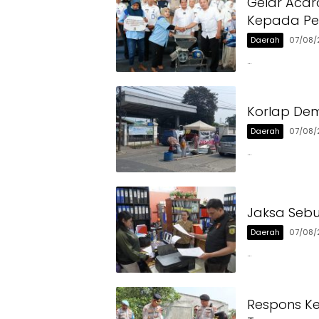
Gelar Acar
Kepada Pen
Daerah
07/08/
…
Korlap Dem
Daerah
07/08/
…
Jaksa Sebu
Daerah
07/08/
…
Respons Ke