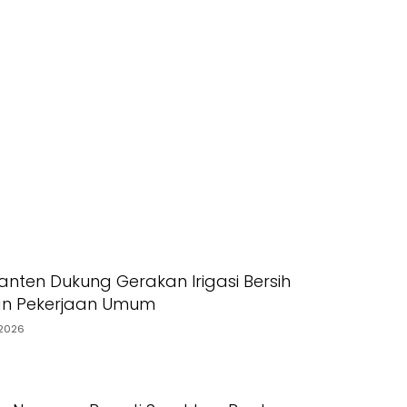
pak Kekeringan
Kamtibmas
nten Dukung Gerakan Irigasi Bersih
an Pekerjaan Umum
2026