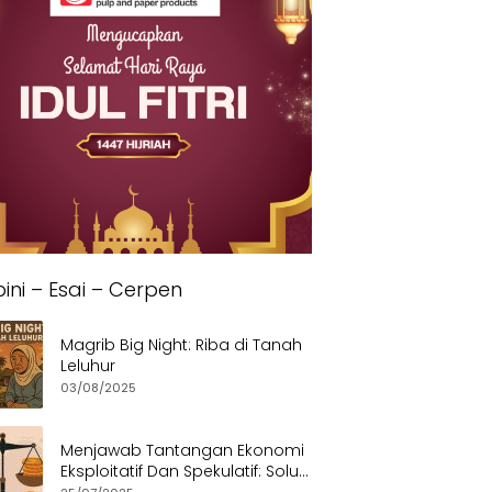
ini – Esai – Cerpen
Magrib Big Night: Riba di Tanah
Leluhur
03/08/2025
Menjawab Tantangan Ekonomi
Eksploitatif Dan Spekulatif: Solusi
Etis dan Berkeadilan