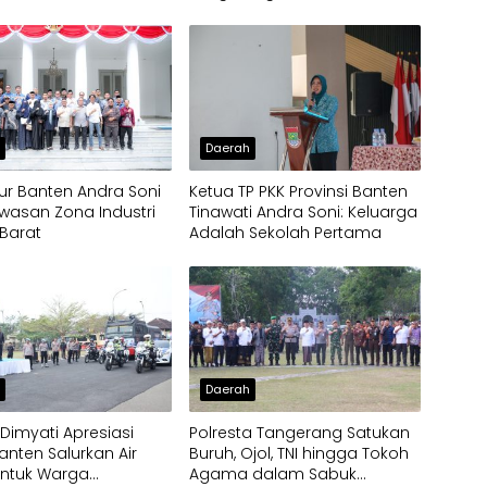
Air Bersih ke Panongan
h
Daerah
r Banten Andra Soni
Ketua TP PKK Provinsi Banten
wasan Zona Industri
Tinawati Andra Soni: Keluarga
Barat
Adalah Sekolah Pertama
h
Daerah
imyati Apresiasi
Polresta Tangerang Satukan
anten Salurkan Air
Buruh, Ojol, TNI hingga Tokoh
untuk Warga
Agama dalam Sabuk