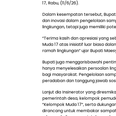
17, Rabu, (11/6/26).
Dalam kesempatan tersebut, Bupati
dan inovasi dalam pengelolaan sam
lingkungan, tetapi juga memiliki p
“Terima kasih dan apresiasi yang 
Muda 17 atas inisiatif luar biasa d
ramah lingkungan” ujar Bupati Maesy
Bupati juga menggarisbawahi penti
hanya menyelesaikan persoalan lin
bagi masyarakat. Pengelolaan samp
peradaban dan tanggung jawab sosi
Lanjut dia Insinerator yang diresmik
pemerintah desa, kelompok pemud
“Kelompok Muda 17”, serta dukungan t
dirancang untuk membakar sampah