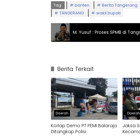
Tag:
banten
Berita Tangerang
TANGERANG
wakil bupati
M. Yusuf : Proses SPMB di Tang
Berita Terkait
Daerah
Daera
Korlap Demo PT PEMI Balaraja
Jaksa S
Ditangkap Polisi
Kecamat