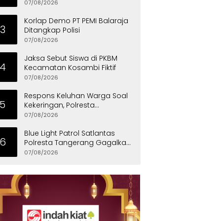
Penyandang Disabilitas
07/08/2026
Korlap Demo PT PEMI Balaraja
3
Ditangkap Polisi
07/08/2026
Jaksa Sebut Siswa di PKBM
4
Kecamatan Kosambi Fiktif
07/08/2026
Respons Keluhan Warga Soal
5
Kekeringan, Polresta
Tangerang Salurkan Bantuan
07/08/2026
Air Bersih ke Panongan
Blue Light Patrol Satlantas
6
Polresta Tangerang Gagalkan
Aksi Curanmor, Dua Pria
07/08/2026
Diamankan