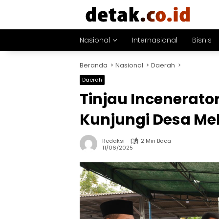
Langsung
ke
konten
Nasional
Internasional
Bisnis
Beranda
Nasional
Daerah
Daerah
Tinjau Incenerato
Kunjungi Desa Me
Redaksi
2 Min Baca
11/06/2025