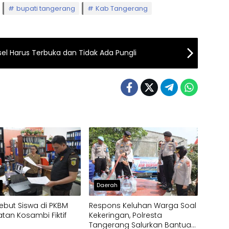
bupati tangerang
Kab Tangerang
sel Harus Terbuka dan Tidak Ada Pungli
h
Daerah
ebut Siswa di PKBM
Respons Keluhan Warga Soal
an Kosambi Fiktif
Kekeringan, Polresta
Tangerang Salurkan Bantuan