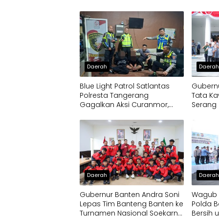
Daerah
Daera
Blue Light Patrol Satlantas
Gubernu
Polresta Tangerang
Tata Ka
Gagalkan Aksi Curanmor,
Serang 
Dua Pria Diamankan
Daerah
Daera
Gubernur Banten Andra Soni
Wagub D
Lepas Tim Banteng Banten ke
Polda B
Turnamen Nasional Soekarno
Bersih 