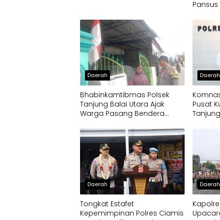
Pansus 
Socfind
Penyim
CPCL
Daerah
Daera
Bhabinkamtibmas Polsek
Komnas
Tanjung Balai Utara Ajak
Pusat K
Warga Pasang Bendera
Tanjung
Merah Putih
Daerah
Daera
Tongkat Estafet
Kapolre
Kepemimpinan Polres Ciamis
Upacar