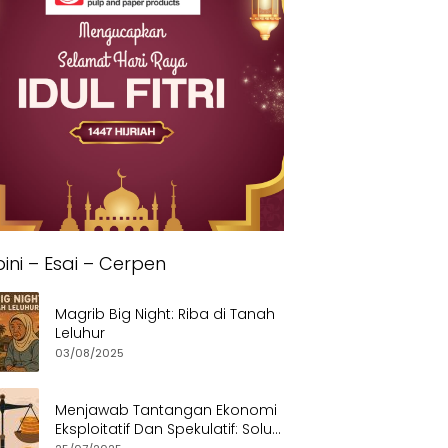
ini – Esai – Cerpen
Magrib Big Night: Riba di Tanah
Leluhur
03/08/2025
Menjawab Tantangan Ekonomi
Eksploitatif Dan Spekulatif: Solusi
Etis dan Berkeadilan