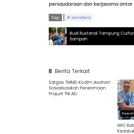
persaudaraan dan kerjasama antar ti
Tag:
sumatera
Budi Rustandi Tampung Curhat
Sampah
Berita Terkait
Satgas TMMD Kodim Asahan
Sosialisasikan Penerimaan
Prajurit TNI AD
Daera
IWO Bat
Kedatuk