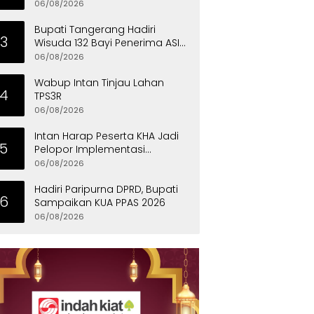
Pendidikan
06/08/2026
Bupati Tangerang Hadiri
3
Wisuda 132 Bayi Penerima ASI
Eksklusif
06/08/2026
Wabup Intan Tinjau Lahan
4
TPS3R
06/08/2026
Intan Harap Peserta KHA Jadi
5
Pelopor Implementasi
Permainan Tradisional
06/08/2026
Hadiri Paripurna DPRD, Bupati
6
Sampaikan KUA PPAS 2026
06/08/2026