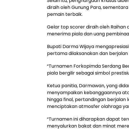
Selain itu, penghargaan khusus dibe
diraih oleh Gunung Para, sementara 
pemain terbaik.
Gelar top scorer diraih oleh Raihan
menerima piala dan uang pembinaan 
Bupati Darma Wijaya mengapresiasi
pertama dilaksanakan dan berjalan
“Turnamen Forkopimda Serdang Bed
piala bergilir sebagai simbol prestisi
Ketua panitia, Darmawan, yang didam
menyampaikan kebanggaannya atas 
hingga final, pertandingan berjala
menciptakan atmosfer olahraga yang
“Turnamen ini diharapkan dapat te
menyalurkan bakat dan minat merek