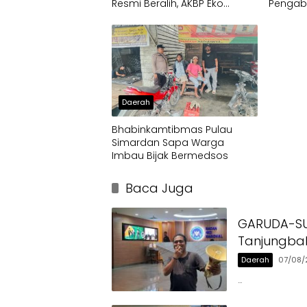
Resmi Beralih, AKBP Eko
Pengab
Iskandar Siap Lanjutkan
Pengabdian Presisi untuk
Masyarakat
Daerah
Bhabinkamtibmas Pulau
Simardan Sapa Warga
Imbau Bijak Bermedsos
Baca Juga
GARUDA-SU 
Tanjungbal
Daerah
07/08/
…