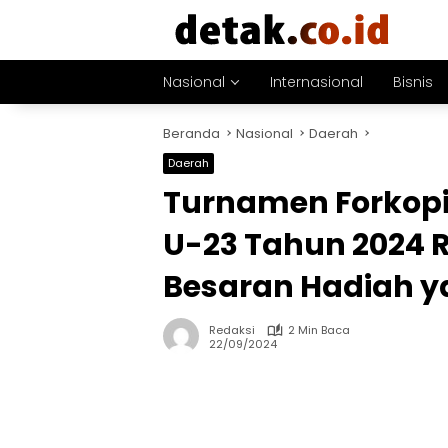
Langsung
ke
konten
Nasional
Internasional
Bisnis
Beranda
Nasional
Daerah
Daerah
Turnamen Forkop
U-23 Tahun 2024 R
Besaran Hadiah y
Redaksi
2 Min Baca
22/09/2024