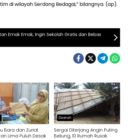
m di wilayah Serdang Bedagai,” bilangnya. (ap).
an Emak Emak, Ingin Sekolah Gratis dan Bebas
h
Daerah
u Bara dan Zuriat
Sergai Diterjang Angin Puting
an Lima Puluh Desak
Beliung, 10 Rumah Rusak