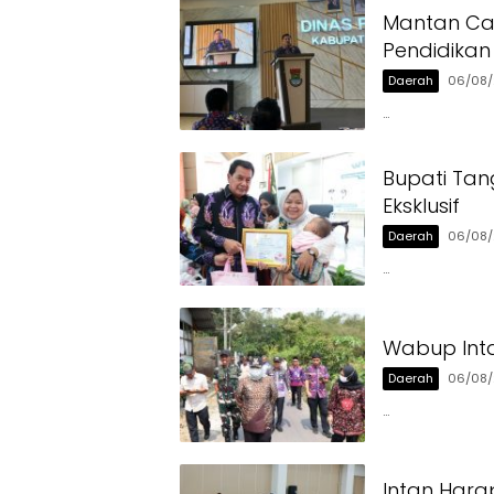
Mantan Ca
Pendidikan
Daerah
06/08
…
Bupati Tan
Eksklusif
Daerah
06/08
…
Wabup Inta
Daerah
06/08
…
Intan Hara