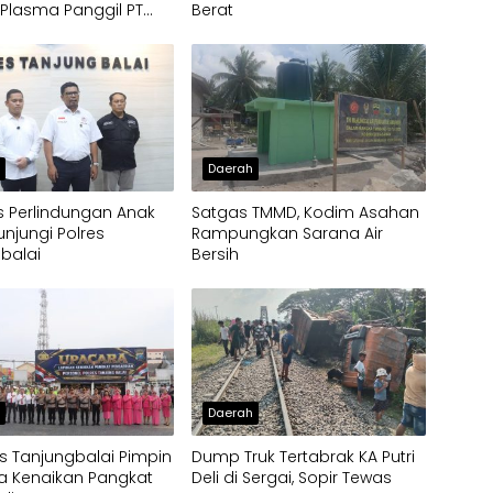
Plasma Panggil PT
Berat
o, Soroti Dugaan
pangan Penerima
h
Daerah
 Perlindungan Anak
Satgas TMMD, Kodim Asahan
unjungi Polres
Rampungkan Sarana Air
balai
Bersih
h
Daerah
s Tanjungbalai Pimpin
Dump Truk Tertabrak KA Putri
a Kenaikan Pangkat
Deli di Sergai, Sopir Tewas