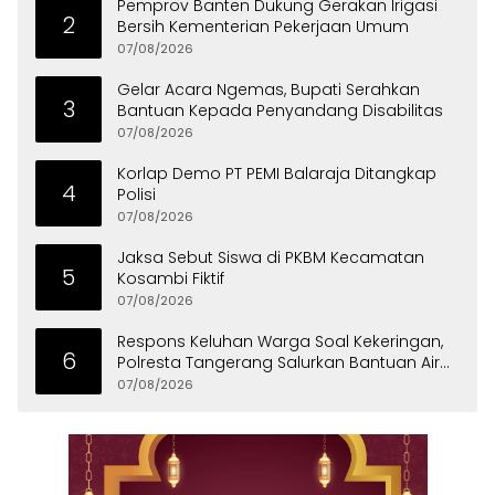
Pemprov Banten Dukung Gerakan Irigasi
2
Bersih Kementerian Pekerjaan Umum
07/08/2026
Gelar Acara Ngemas, Bupati Serahkan
3
Bantuan Kepada Penyandang Disabilitas
07/08/2026
Korlap Demo PT PEMI Balaraja Ditangkap
4
Polisi
07/08/2026
Jaksa Sebut Siswa di PKBM Kecamatan
5
Kosambi Fiktif
07/08/2026
Respons Keluhan Warga Soal Kekeringan,
6
Polresta Tangerang Salurkan Bantuan Air
Bersih ke Panongan
07/08/2026