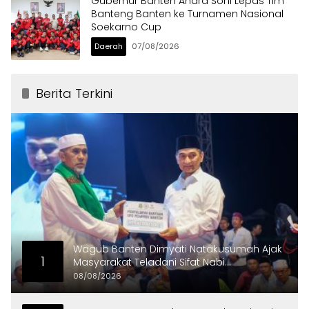
Gubernur Banten Andra Soni Lepas Tim
Banteng Banten ke Turnamen Nasional
Soekarno Cup
Daerah
07/08/2026
Berita Terkini
Wagub Banten Dimyati Natakusumah Ajak
1
Masyarakat Teladani Sifat Nabi
Muhammad
08/08/2026