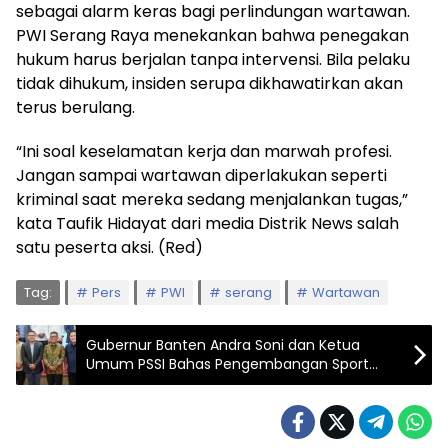
sebagai alarm keras bagi perlindungan wartawan.
PWI Serang Raya menekankan bahwa penegakan
hukum harus berjalan tanpa intervensi. Bila pelaku
tidak dihukum, insiden serupa dikhawatirkan akan
terus berulang.
“Ini soal keselamatan kerja dan marwah profesi.
Jangan sampai wartawan diperlakukan seperti
kriminal saat mereka sedang menjalankan tugas,”
kata Taufik Hidayat dari media Distrik News salah
satu peserta aksi. (Red)
Tag:
Pers
PWI
serang
Wartawan
Gubernur Banten Andra Soni dan Ketua
Umum PSSI Bahas Pengembangan Sport
Center