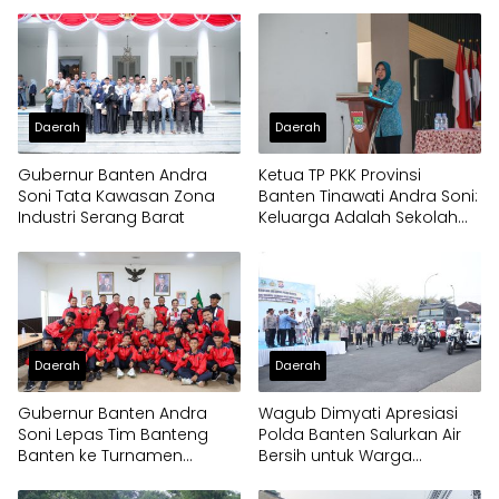
Bantuan Air Bersih ke
Dua Pria Diamankan
Panongan
Daerah
Daerah
Gubernur Banten Andra
Ketua TP PKK Provinsi
Soni Tata Kawasan Zona
Banten Tinawati Andra Soni:
Industri Serang Barat
Keluarga Adalah Sekolah
Pertama
Daerah
Daerah
Gubernur Banten Andra
Wagub Dimyati Apresiasi
Soni Lepas Tim Banteng
Polda Banten Salurkan Air
Banten ke Turnamen
Bersih untuk Warga
Nasional Soekarno Cup
Terdampak Kekeringan