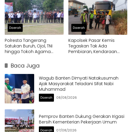
Daerah
Daerah
Polresta Tangerang
Kapolsek Pasar Kemis
Satukan Buruh, Ojol, TNI
Tegaskan Tak Ada
hingga Tokoh Agama
Pembiaran, Kendaraan
dalam Sabuk Kamtibmas
Berat di Bahu Jalan
Langsung Ditertibkan
Baca Juga
Wagub Banten Dimyati Natakusumah
Ajak Masyarakat Teladani Sifat Nabi
Muhammad
Daerah
08/08/2026
Pemprov Banten Dukung Gerakan Irigasi
Bersih Kementerian Pekerjaan Umum
Daerah
07/08/2026