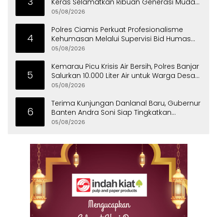
3
Keras Selamatkan Ribuan Generasi Muda
Tangsel
05/08/2026
Polres Ciamis Perkuat Profesionalisme
4
Kehumasan Melalui Supervisi Bid Humas
Polda Jabar
05/08/2026
Kemarau Picu Krisis Air Bersih, Polres Banjar
5
Salurkan 10.000 Liter Air untuk Warga Desa
Binangun
05/08/2026
Terima Kunjungan Danlanal Baru, Gubernur
6
Banten Andra Soni Siap Tingkatkan
Kolaborasi
05/08/2026