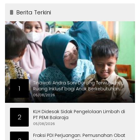
Berita Terkini
Tinawati Andra Soni Dorong Terwujudnya
1
Ruang Inklusif bagi Anak Berkebutuhan
Khusus
05/08/2026
KLH Didesak Sidak Pengelolaan Limbah di
2
PT PEMI Balaraja
05/08/2026
Fraksi PDI Perjuangan: Pemusnahan Obat