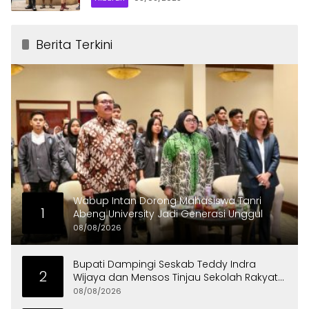
Berita Terkini
Wabup Intan Dorong Mahasiswa Tanri
1
Abeng University Jadi Generasi Unggul
08/08/2026
Bupati Dampingi Seskab Teddy Indra
2
Wijaya dan Mensos Tinjau Sekolah Rakyat
di Curug
08/08/2026