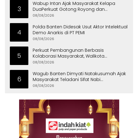
Wabup Intan Ajak Masyarakat Kelapa
3
DuaPerkuat Gotong Royong dan
Persatuan
08/08/2026
Polda Banten Didesak Usut Aktor Intelektual
4
Demo Anarkis di PT PEMI
08/08/2026
Perkuat Pembangunan Berbasis
5
Kolaborasi Masyarakat, Walikota
Tangerang Raih LPM Award 2026
08/08/2026
Wagub Banten Dimyati Natakusumah Ajak
6
Masyarakat Teladani Sifat Nabi
Muhammad
08/08/2026