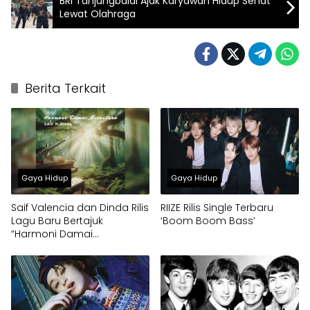
BRI Tanjungbalai Ajak Karyawan Hidup Sehat
Lewat Olahraga
Berita Terkait
Gaya Hidup
Gaya Hidup
Saif Valencia dan Dinda Rilis
RIIZE Rilis Single Terbaru
Lagu Baru Bertajuk
‘Boom Boom Bass’
“Harmoni Damai
Nusantara”