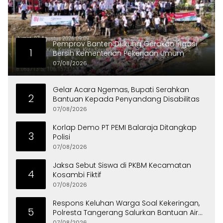
Pemprov Banten Dukung Gerakan Irigasi
1
Bersih Kementerian Pekerjaan Umum
07/08/2026
Gelar Acara Ngemas, Bupati Serahkan
2
Bantuan Kepada Penyandang Disabilitas
07/08/2026
Korlap Demo PT PEMI Balaraja Ditangkap
3
Polisi
07/08/2026
Jaksa Sebut Siswa di PKBM Kecamatan
4
Kosambi Fiktif
07/08/2026
Respons Keluhan Warga Soal Kekeringan,
5
Polresta Tangerang Salurkan Bantuan Air
Bersih ke Panongan
07/08/2026