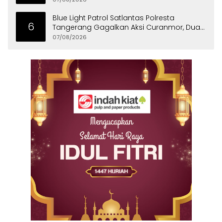
Blue Light Patrol Satlantas Polresta
6
Tangerang Gagalkan Aksi Curanmor, Dua
Pria Diamankan
07/08/2026