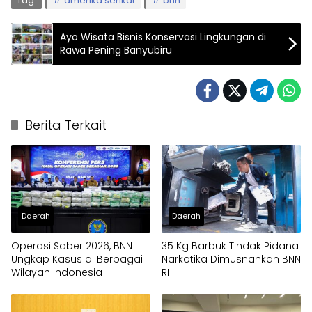
Tag:
amerika serikat
bnn
Ayo Wisata Bisnis Konservasi Lingkungan di
Rawa Pening Banyubiru
Berita Terkait
Daerah
Daerah
Operasi Saber 2026, BNN
35 Kg Barbuk Tindak Pidana
Ungkap Kasus di Berbagai
Narkotika Dimusnahkan BNN
Wilayah Indonesia
RI