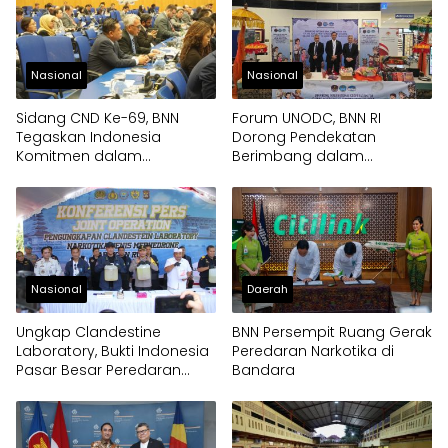
Nasional
Nasional
Sidang CND Ke-69, BNN
Forum UNODC, BNN RI
Tegaskan Indonesia
Dorong Pendekatan
Komitmen dalam
Berimbang dalam
Pengendalian Narkotika
Penanganan Narkotika
Nasional
Daerah
Ungkap Clandestine
BNN Persempit Ruang Gerak
Laboratory, Bukti Indonesia
Peredaran Narkotika di
Pasar Besar Peredaran
Bandara
Gelap Narkoba