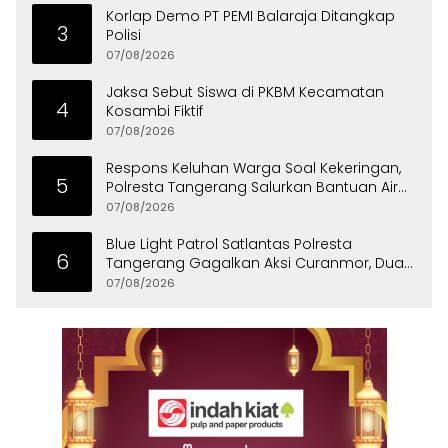
Korlap Demo PT PEMI Balaraja Ditangkap
3
Polisi
07/08/2026
Jaksa Sebut Siswa di PKBM Kecamatan
4
Kosambi Fiktif
07/08/2026
Respons Keluhan Warga Soal Kekeringan,
5
Polresta Tangerang Salurkan Bantuan Air
Bersih ke Panongan
07/08/2026
Blue Light Patrol Satlantas Polresta
6
Tangerang Gagalkan Aksi Curanmor, Dua
Pria Diamankan
07/08/2026