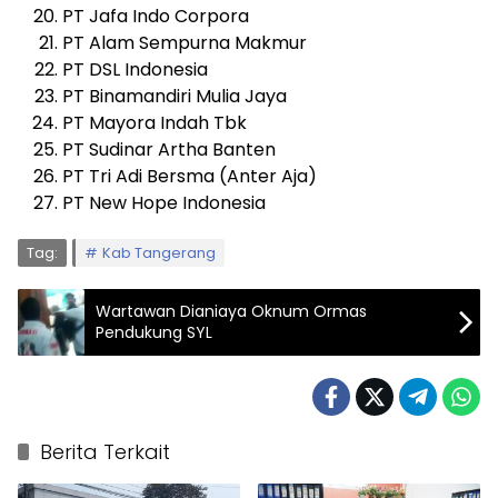
PT Jafa Indo Corpora
PT Alam Sempurna Makmur
PT DSL Indonesia
PT Binamandiri Mulia Jaya
PT Mayora Indah Tbk
PT Sudinar Artha Banten
PT Tri Adi Bersma (Anter Aja)
PT New Hope Indonesia
Tag:
Kab Tangerang
Wartawan Dianiaya Oknum Ormas
Pendukung SYL
Berita Terkait