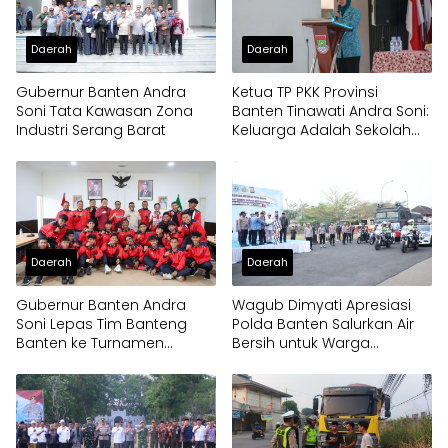
Daerah
Daerah
Gubernur Banten Andra
Ketua TP PKK Provinsi
Soni Tata Kawasan Zona
Banten Tinawati Andra Soni:
Industri Serang Barat
Keluarga Adalah Sekolah
Pertama
Daerah
Daerah
Gubernur Banten Andra
Wagub Dimyati Apresiasi
Soni Lepas Tim Banteng
Polda Banten Salurkan Air
Banten ke Turnamen
Bersih untuk Warga
Nasional Soekarno Cup
Terdampak Kekeringan