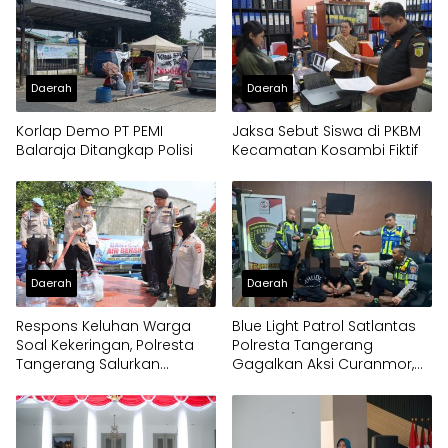
Daerah
Daerah
Korlap Demo PT PEMI
Jaksa Sebut Siswa di PKBM
Balaraja Ditangkap Polisi
Kecamatan Kosambi Fiktif
Daerah
Daerah
Respons Keluhan Warga
Blue Light Patrol Satlantas
Soal Kekeringan, Polresta
Polresta Tangerang
Tangerang Salurkan
Gagalkan Aksi Curanmor,
Bantuan Air Bersih ke
Dua Pria Diamankan
Panongan