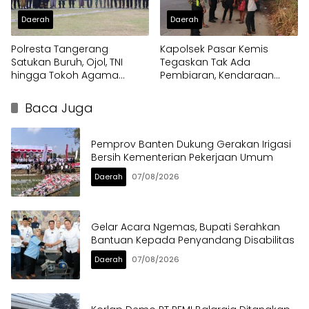
Daerah
Daerah
Polresta Tangerang
Kapolsek Pasar Kemis
Satukan Buruh, Ojol, TNI
Tegaskan Tak Ada
hingga Tokoh Agama
Pembiaran, Kendaraan
dalam Sabuk Kamtibmas
Berat di Bahu Jalan
Langsung Ditertibkan
Baca Juga
Pemprov Banten Dukung Gerakan Irigasi
Bersih Kementerian Pekerjaan Umum
Daerah
07/08/2026
Gelar Acara Ngemas, Bupati Serahkan
Bantuan Kepada Penyandang Disabilitas
Daerah
07/08/2026