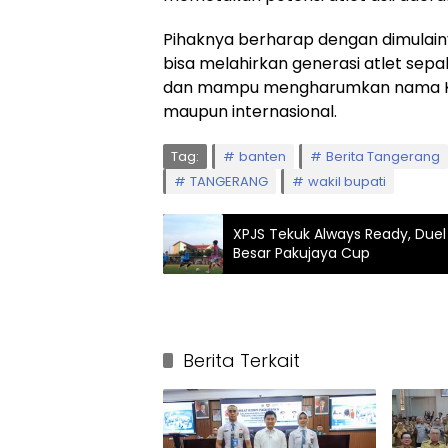
Pihaknya berharap dengan dimulainy
bisa melahirkan generasi atlet sepa
dan mampu mengharumkan nama Kab
maupun internasional.
Tag:
banten
Berita Tangerang
TANGERANG
wakil bupati
XPJS Tekuk Always Ready, Due
Besar Pakujaya Cup
Berita Terkait