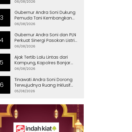
Ekonomi 2026 Provinsi Banten
06/08/2026
Gubernur Andra Soni Dukung
3
Pemuda Tani Kembangkan
Program Satu Desa Satu
06/08/2026
Hektare Jagung
Gubernur Andra Soni dan PLN
4
Perkuat Sinergi Pasokan Listrik
untuk Dukung Investasi
06/08/2026
Ajak Tertib Lalu Lintas dari
5
Kampung, Kapolres Banjar
Turun Langsung Gotong
06/08/2026
Royong Bersama Warga
Tinawati Andra Soni Dorong
6
Terwujudnya Ruang Inklusif
bagi Anak Berkebutuhan
05/08/2026
Khusus