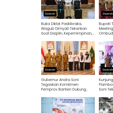
Daerah
Daera
Buka Diklat Paskibraka,
Bupati 
Wagub Dimyati Tekankan
Meeting
Soal Disiplin, Kepemimpinan,
Ombuds
dan Prestasi Akademik
Tingkat
Pelayan
Daerah
Daera
Gubernur Andra Soni
Kunjun
Tegaskan Komitmen
Flamboy
Pemprov Banten Dukung
Soni Te
Program Makan Bergizi Gratis
Solidari