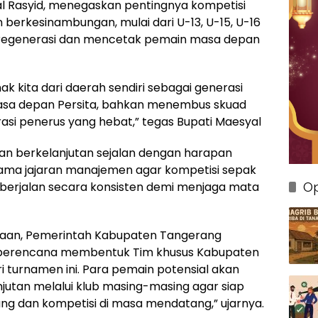
l Rasyid, menegaskan pentingnya kompetisi
berkesinambungan, mulai dari U-13, U-15, U-16
a regenerasi dan mencetak pemain masa depan
ak kita dari daerah sendiri sebagai generasi
masa depan Persita, bahkan menembus skuad
rasi penerus yang hebat,” tegas Bupati Maesyal
dan berkelanjutan sejalan dengan harapan
ersama jajaran manajemen agar kompetisi sepak
Op
 berjalan secara konsisten demi menjaga mata
aan, Pemerintah Kabupaten Tangerang
 berencana membentuk Tim khusus Kabupaten
ri turnamen ini. Para pemain potensial akan
njutan melalui klub masing-masing agar siap
ng dan kompetisi di masa mendatang,” ujarnya.