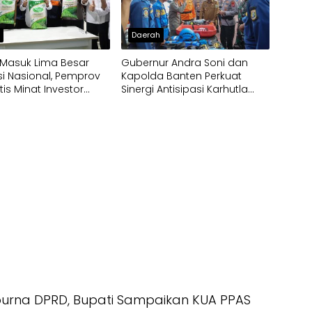
h
Daerah
 Masuk Lima Besar
Gubernur Andra Soni dan
si Nasional, Pemprov
Kapolda Banten Perkuat
tis Minat Investor
Sinergi Antisipasi Karhutla
Tumbuh
dan Kekeringan
ipurna DPRD, Bupati Sampaikan KUA PPAS