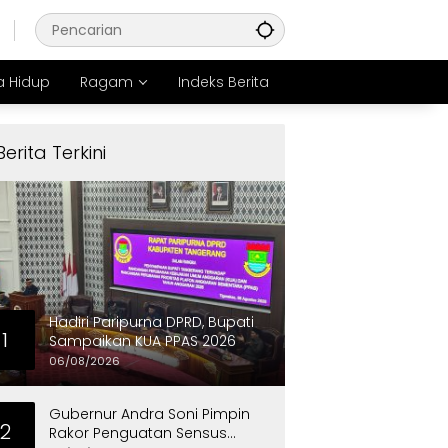
 Hidup
Ragam
Indeks Berita
Berita Terkini
Hadiri Paripurna DPRD, Bupati
1
Sampaikan KUA PPAS 2026
06/08/2026
Gubernur Andra Soni Pimpin
2
Rakor Penguatan Sensus