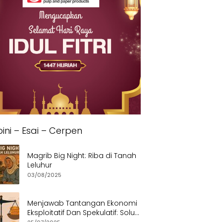
ini – Esai – Cerpen
Magrib Big Night: Riba di Tanah
Leluhur
03/08/2025
Menjawab Tantangan Ekonomi
Eksploitatif Dan Spekulatif: Solusi
Etis dan Berkeadilan