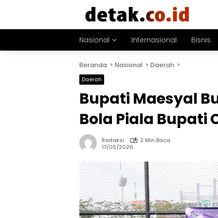
Langsung
ke
konten
Nasional
Internasional
Bisnis
Beranda
Nasional
Daerah
Daerah
Bupati Maesyal B
Bola Piala Bupati
Redaksi
2 Min Baca
17/05/2026