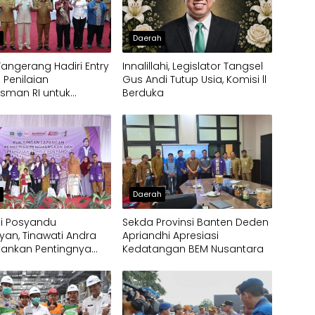
h
Daerah
Tangerang Hadiri Entry
Innalillahi, Legislator Tangsel
 Penilaian
Gus Andi Tutup Usia, Komisi ll
man RI untuk
Berduka
kan Kualitas
an Publik
h
Daerah
gi Posyandu
Sekda Provinsi Banten Deden
an, Tinawati Andra
Apriandhi Apresiasi
kankan Pentingnya
Kedatangan BEM Nusantara
tas