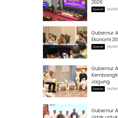
2026
Daerah
06/08
…
Gubernur A
Ekonomi 20
Daerah
06/08
…
Gubernur 
Kembangka
Jagung
Daerah
06/08
…
Gubernur A
Listrik unt