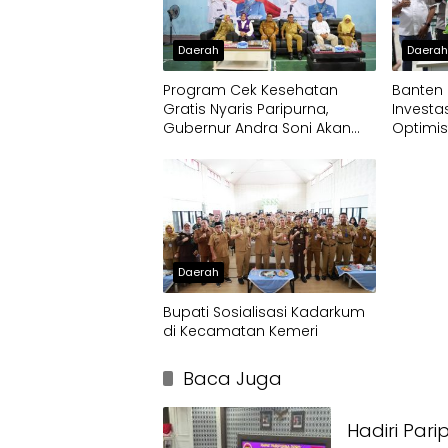
Daerah
Daera
Program Cek Kesehatan
Banten
Gratis Nyaris Paripurna,
Investa
Gubernur Andra Soni Akan
Optimis
Perluas Layanan
Terus 
Daerah
Bupati Sosialisasi Kadarkum
di Kecamatan Kemeri
Baca Juga
Hadiri Par