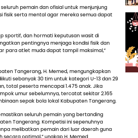
eluruh pemain dan ofisial untuk menjunjung
isi fisik serta mental agar mereka semua dapat
 sportif, dan hormati keputusan wasit di
ingatkan pentingnya menjaga kondisi fisik dan
r para atlet muda dapat tampil maksimal,”
bupaten Tangerang, H. Memed, mengungkapkan
iikuti sebanyak 30 tim untuk kategori U-13 dan 29
an, total peserta mencapai 1.475 anak. Jika
mpok umur sebelumnya, tercatat sekitar 2.165
binaan sepak bola lokal Kabupaten Tangerang.
mastikan seluruh pemain yang bertanding
aten Tangerang. Kompetisi ini sepenuhnya
 tanpa melibatkan pemain dari luar daerah guna
ah secara optimal,” ungkap H. Memed