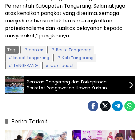
Pemerintah Kabupaten Tangerang. Selamat juga
atas kenaikan pangkat yang diterima, semoga
menjadi motivasi untuk terus meningkatkan
profesionalisme dan kualitas pelayanan kepada
masyarakat,” pungkasnya
Tag:
banten
Berita Tangerang
bupati tangerang
Kab Tangerang
TANGERANG
wakil bupati
Pemkab Tangerang dan Forkopimda
Perketat Pengawasan Hewan Kurban
Berita Terkait