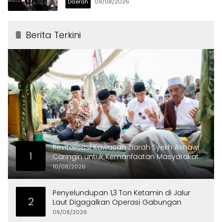
Daerah
09/08/2026
Berita Terkini
Revitalisasi Kawasan Ziarah Syekh Asnawi
1
Caringin untuk Kemanfaatan Masyarakat
dan Menjaga Nilai Sejarah
10/08/2026
Penyelundupan 1,3 Ton Ketamin di Jalur
2
Laut Digagalkan Operasi Gabungan
09/08/2026