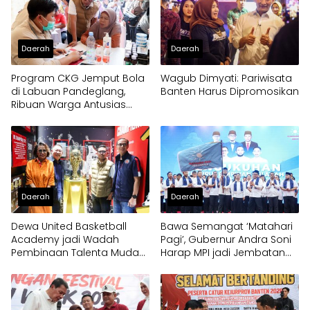
Daerah
Daerah
Program CKG Jemput Bola
Wagub Dimyati: Pariwisata
di Labuan Pandeglang,
Banten Harus Dipromosikan
Ribuan Warga Antusias
Periksa Kesehatan
Daerah
Daerah
Dewa United Basketball
Bawa Semangat ‘Matahari
Academy jadi Wadah
Pagi’, Gubernur Andra Soni
Pembinaan Talenta Muda
Harap MPI jadi Jembatan
Banten
Aspirasi Warga Banten