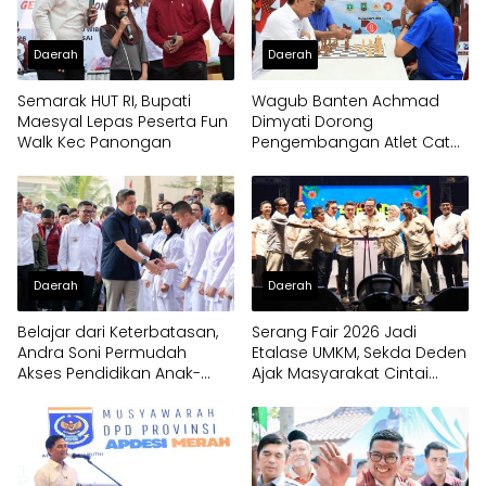
Daerah
Daerah
Semarak HUT RI, Bupati
Wagub Banten Achmad
Maesyal Lepas Peserta Fun
Dimyati Dorong
Walk Kec Panongan
Pengembangan Atlet Catur
Sejak Dini
Daerah
Daerah
Belajar dari Keterbatasan,
Serang Fair 2026 Jadi
Andra Soni Permudah
Etalase UMKM, Sekda Deden
Akses Pendidikan Anak-
Ajak Masyarakat Cintai
anak di Banten
Produk Lokal