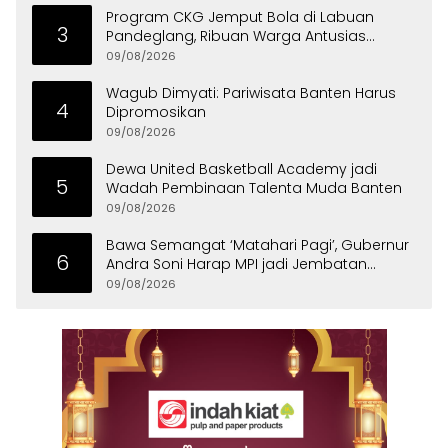
Program CKG Jemput Bola di Labuan
3
Pandeglang, Ribuan Warga Antusias
Periksa Kesehatan
09/08/2026
Wagub Dimyati: Pariwisata Banten Harus
4
Dipromosikan
09/08/2026
Dewa United Basketball Academy jadi
5
Wadah Pembinaan Talenta Muda Banten
09/08/2026
Bawa Semangat ‘Matahari Pagi’, Gubernur
6
Andra Soni Harap MPI jadi Jembatan
Aspirasi Warga Banten
09/08/2026