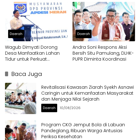
Daerah
Daerah
Wagub Dimyati Dorong
Andra Soni Respons Aksi
Desa Manfaatkan Lahan
Bersih Situ Pamulang, DLHK-
Tidur untuk Perkuat
PUPR Diminta Koordinasi
Kemandirian
Baca Juga
Revitalisasi Kawasan Ziarah Syekh Asnawi
Caringin untuk Kemanfaatan Masyarakat
dan Menjaga Nilai Sejarah
Daerah
10/08/2026
Program CKG Jemput Bola di Labuan
Pandeglang, Ribuan Warga Antusias
Periksa Kesehatan