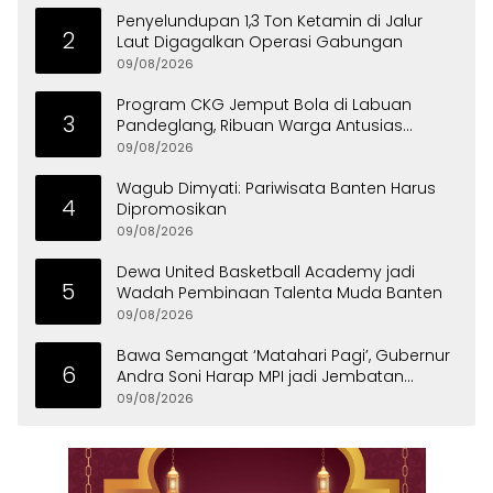
Penyelundupan 1,3 Ton Ketamin di Jalur
2
Laut Digagalkan Operasi Gabungan
09/08/2026
Program CKG Jemput Bola di Labuan
3
Pandeglang, Ribuan Warga Antusias
Periksa Kesehatan
09/08/2026
Wagub Dimyati: Pariwisata Banten Harus
4
Dipromosikan
09/08/2026
Dewa United Basketball Academy jadi
5
Wadah Pembinaan Talenta Muda Banten
09/08/2026
Bawa Semangat ‘Matahari Pagi’, Gubernur
6
Andra Soni Harap MPI jadi Jembatan
Aspirasi Warga Banten
09/08/2026