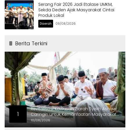
Serang Fair 2026 Jadi Etalase UMKM,
Sekda Deden Ajak Masyarakat Cintai
Produk Lokal
Daerah
09/08/2026
Berita Terkini
Revitalisasi Kawasan Ziarah Syekh Asnawi
1
Caringin untuk Kemanfaatan Masyarakat
dan Menjaga Nilai Sejarah
10/08/2026