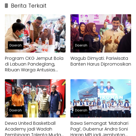
Berita Terkait
Daerah
Daerah
Program CKG Jemput Bola
Wagub Dimyati: Pariwisata
di Labuan Pandeglang,
Banten Harus Dipromosikan
Ribuan Warga Antusias
Periksa Kesehatan
Daerah
Daerah
Dewa United Basketball
Bawa Semangat ‘Matahari
Academy jadi Wadah
Pagi’, Gubernur Andra Soni
Pembinaan Talenta Muda
Harap MPI jadi Jembatan