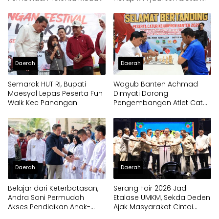
Banten
Aspirasi Warga Banten
Daerah
Daerah
Semarak HUT RI, Bupati
Wagub Banten Achmad
Maesyal Lepas Peserta Fun
Dimyati Dorong
Walk Kec Panongan
Pengembangan Atlet Catur
Sejak Dini
Daerah
Daerah
Belajar dari Keterbatasan,
Serang Fair 2026 Jadi
Andra Soni Permudah
Etalase UMKM, Sekda Deden
Akses Pendidikan Anak-
Ajak Masyarakat Cintai
anak di Banten
Produk Lokal