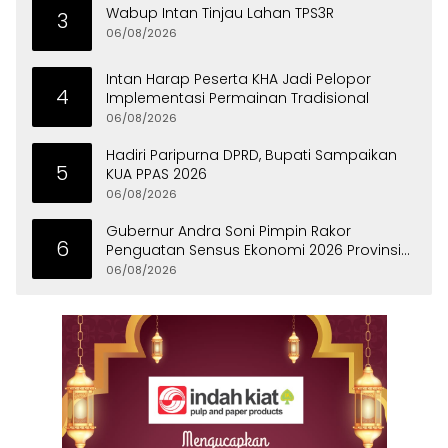
Wabup Intan Tinjau Lahan TPS3R
3
06/08/2026
Intan Harap Peserta KHA Jadi Pelopor
4
Implementasi Permainan Tradisional
06/08/2026
Hadiri Paripurna DPRD, Bupati Sampaikan
5
KUA PPAS 2026
06/08/2026
Gubernur Andra Soni Pimpin Rakor
6
Penguatan Sensus Ekonomi 2026 Provinsi
Banten
06/08/2026