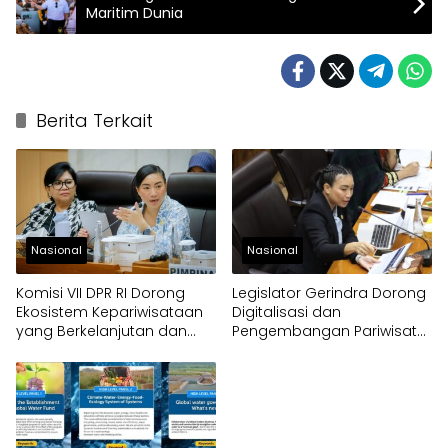
Maritim Dunia
Berita Terkait
Nasional
Nasional
Komisi VII DPR RI Dorong
Legislator Gerindra Dorong
Ekosistem Kepariwisataan
Digitalisasi dan
yang Berkelanjutan dan
Pengembangan Pariwisata
Pembentukan Lembaga
Indonesia
Promosi Mandiri