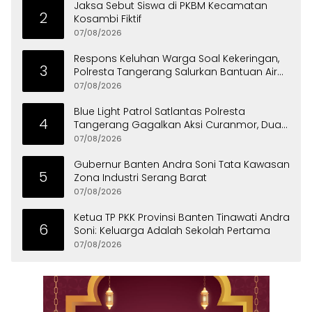
Jaksa Sebut Siswa di PKBM Kecamatan
2
Kosambi Fiktif
07/08/2026
Respons Keluhan Warga Soal Kekeringan,
3
Polresta Tangerang Salurkan Bantuan Air
Bersih ke Panongan
07/08/2026
Blue Light Patrol Satlantas Polresta
4
Tangerang Gagalkan Aksi Curanmor, Dua
Pria Diamankan
07/08/2026
Gubernur Banten Andra Soni Tata Kawasan
5
Zona Industri Serang Barat
07/08/2026
Ketua TP PKK Provinsi Banten Tinawati Andra
6
Soni: Keluarga Adalah Sekolah Pertama
07/08/2026