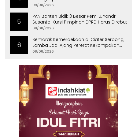
09/08/2026
PAN Banten Bidik 3 Besar Pemilu, Yandri
5
Susanto: Kursi Pimpinan DPRD Harus Direbut
08/08/2026
Semarak Kemerdekaan di Ciater Serpong,
6
Lomba Jadi Ajang Pererat Kekompakan
Warga
08/08/2026