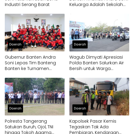
Industri Serang Barat
Keluarga Adalah Sekolah
Pertama
Daerah
Daerah
Gubernur Banten Andra
Wagub Dimyati Apresiasi
Soni Lepas Tim Banteng
Polda Banten Salurkan Air
Banten ke Turnamen
Bersih untuk Warga
Nasional Soekarno Cup
Terdampak Kekeringan
Daerah
Daerah
Polresta Tangerang
Kapolsek Pasar Kemis
Satukan Buruh, Ojol, TNI
Tegaskan Tak Ada
hingga Tokoh Agama
Pembiaran, Kendaraan