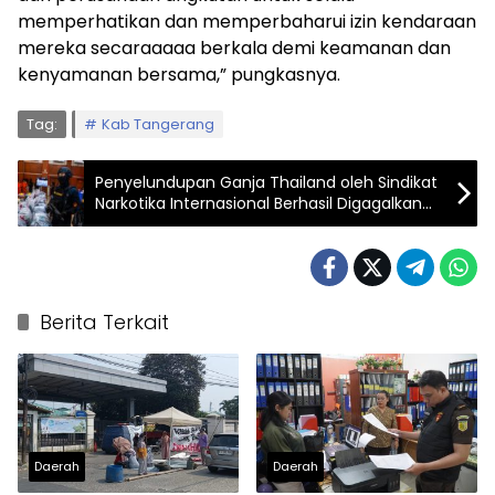
memperhatikan dan memperbaharui izin kendaraan
mereka secaraaaaa berkala demi keamanan dan
kenyamanan bersama,” pungkasnya.
Tag:
Kab Tangerang
Penyelundupan Ganja Thailand oleh Sindikat
Narkotika Internasional Berhasil Digagalkan
BNN dan BC
Berita Terkait
Daerah
Daerah