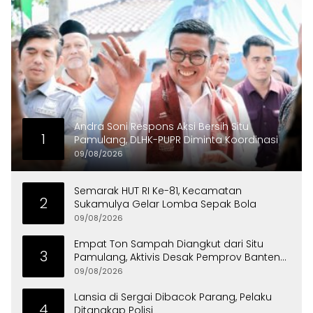
Andra Soni Respons Aksi Bersih Situ
1
Pamulang, DLHK-PUPR Diminta Koordinasi
09/08/2026
Semarak HUT RI Ke-81, Kecamatan
2
Sukamulya Gelar Lomba Sepak Bola
09/08/2026
Empat Ton Sampah Diangkut dari Situ
3
Pamulang, Aktivis Desak Pemprov Banten
Peduli Lingkungan
09/08/2026
Lansia di Sergai Dibacok Parang, Pelaku
4
Ditangkap Polisi