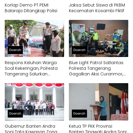
Korlap Demo PT PEMI
Jaksa Sebut Siswa di PKBM
Balaraja Ditangkap Polisi
Kecamatan Kosambi Fiktif
Daerah
Daerah
Respons Keluhan Warga
Blue Light Patrol Satlantas
Soal Kekeringan, Polresta
Polresta Tangerang
Tangerang Salurkan
Gagalkan Aksi Curanmor,
Bantuan Air Bersih ke
Dua Pria Diamankan
Panongan
Daerah
Daerah
Gubernur Banten Andra
Ketua TP PKK Provinsi
Soni Tata Kawasan Zona
Banten Tinawati Andra Soni: