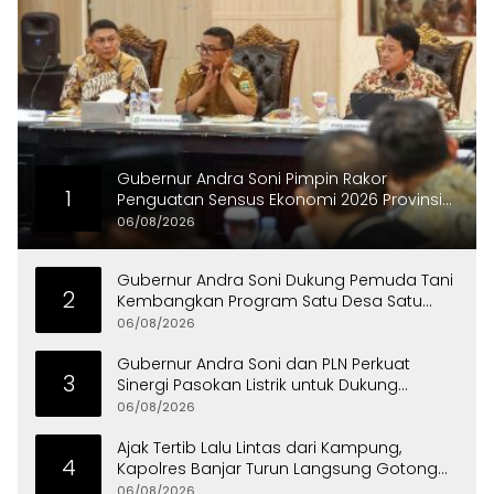
Gubernur Andra Soni Pimpin Rakor
1
Penguatan Sensus Ekonomi 2026 Provinsi
Banten
06/08/2026
Gubernur Andra Soni Dukung Pemuda Tani
2
Kembangkan Program Satu Desa Satu
Hektare Jagung
06/08/2026
Gubernur Andra Soni dan PLN Perkuat
3
Sinergi Pasokan Listrik untuk Dukung
Investasi
06/08/2026
Ajak Tertib Lalu Lintas dari Kampung,
4
Kapolres Banjar Turun Langsung Gotong
Royong Bersama Warga
06/08/2026