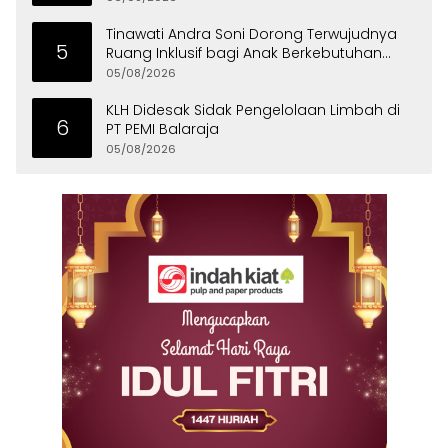
Tinawati Andra Soni Dorong Terwujudnya
5
Ruang Inklusif bagi Anak Berkebutuhan
Khusus
05/08/2026
KLH Didesak Sidak Pengelolaan Limbah di
6
PT PEMI Balaraja
05/08/2026