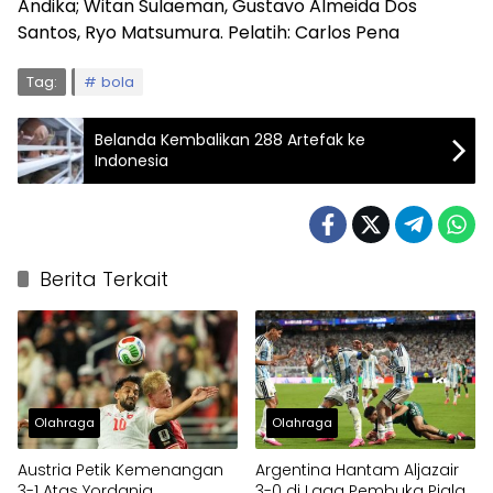
Andika; Witan Sulaeman, Gustavo Almeida Dos
Santos, Ryo Matsumura. Pelatih: Carlos Pena
Tag:
bola
Belanda Kembalikan 288 Artefak ke
Indonesia
Berita Terkait
Olahraga
Olahraga
Austria Petik Kemenangan
Argentina Hantam Aljazair
3-1 Atas Yordania
3-0 di Laga Pembuka Piala