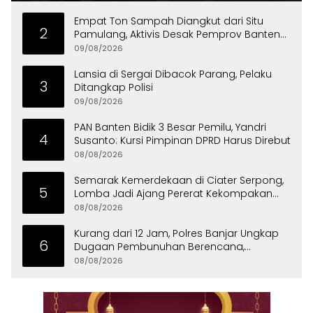
Empat Ton Sampah Diangkut dari Situ
2
Pamulang, Aktivis Desak Pemprov Banten
Peduli Lingkungan
09/08/2026
Lansia di Sergai Dibacok Parang, Pelaku
3
Ditangkap Polisi
09/08/2026
PAN Banten Bidik 3 Besar Pemilu, Yandri
4
Susanto: Kursi Pimpinan DPRD Harus Direbut
08/08/2026
Semarak Kemerdekaan di Ciater Serpong,
5
Lomba Jadi Ajang Pererat Kekompakan
Warga
08/08/2026
Kurang dari 12 Jam, Polres Banjar Ungkap
6
Dugaan Pembunuhan Berencana,
Tersangka Diciduk di Bandung
08/08/2026