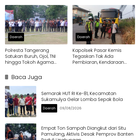
Nasional Soekarno Cup
Terdampak Kekeringan
Daerah
Daerah
Polresta Tangerang
Kapolsek Pasar Kemis
Satukan Buruh, Ojol, TNI
Tegaskan Tak Ada
hingga Tokoh Agama
Pembiaran, Kendaraan
dalam Sabuk Kamtibmas
Berat di Bahu Jalan
Langsung Ditertibkan
Baca Juga
Semarak HUT RI Ke-81, Kecamatan
Sukamulya Gelar Lomba Sepak Bola
Daerah
09/08/2026
Empat Ton Sampah Diangkut dari Situ
Pamulang, Aktivis Desak Pemprov Banten
Peduli Lingkungan