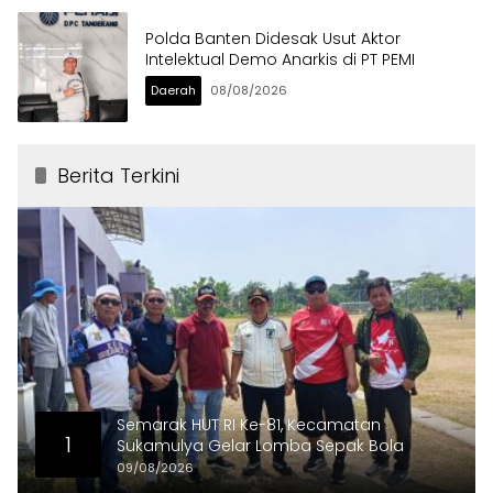
Polda Banten Didesak Usut Aktor
Intelektual Demo Anarkis di PT PEMI
Daerah
08/08/2026
Berita Terkini
Semarak HUT RI Ke-81, Kecamatan
1
Sukamulya Gelar Lomba Sepak Bola
09/08/2026