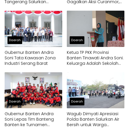
Tangerang Salurkan
Gagalkan Aksi Curanmor,
Bantuan Air Bersih ke
Dua Pria Diamankan
Panongan
Daerah
Daerah
Gubernur Banten Andra
Ketua TP PKK Provinsi
Soni Tata Kawasan Zona
Banten Tinawati Andra Soni:
Industri Serang Barat
Keluarga Adalah Sekolah
Pertama
Daerah
Daerah
Gubernur Banten Andra
Wagub Dimyati Apresiasi
Soni Lepas Tim Banteng
Polda Banten Salurkan Air
Banten ke Turnamen
Bersih untuk Warga