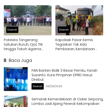
Nasional Soekarno Cup
Terdampak Kekeringan
Daerah
Daerah
Polresta Tangerang
Kapolsek Pasar Kemis
Satukan Buruh, Ojol, TNI
Tegaskan Tak Ada
hingga Tokoh Agama
Pembiaran, Kendaraan
dalam Sabuk Kamtibmas
Berat di Bahu Jalan
Langsung Ditertibkan
Baca Juga
PAN Banten Bidik 3 Besar Pemilu, Yandri
Susanto: Kursi Pimpinan DPRD Harus
Direbut
Daerah
08/08/2026
Semarak Kemerdekaan di Ciater Serpong,
Lomba Jadi Ajang Pererat Kekompakan