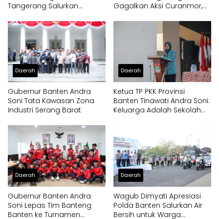
Tangerang Salurkan
Gagalkan Aksi Curanmor,
Bantuan Air Bersih ke
Dua Pria Diamankan
Panongan
Daerah
Daerah
Gubernur Banten Andra
Ketua TP PKK Provinsi
Soni Tata Kawasan Zona
Banten Tinawati Andra Soni:
Industri Serang Barat
Keluarga Adalah Sekolah
Pertama
Daerah
Daerah
Gubernur Banten Andra
Wagub Dimyati Apresiasi
Soni Lepas Tim Banteng
Polda Banten Salurkan Air
Banten ke Turnamen
Bersih untuk Warga