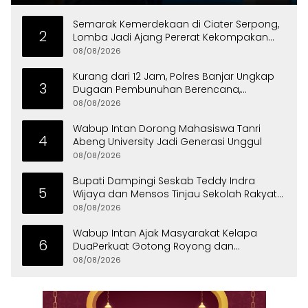
Semarak Kemerdekaan di Ciater Serpong,
2
Lomba Jadi Ajang Pererat Kekompakan
Warga
08/08/2026
Kurang dari 12 Jam, Polres Banjar Ungkap
3
Dugaan Pembunuhan Berencana,
Tersangka Diciduk di Bandung
08/08/2026
Wabup Intan Dorong Mahasiswa Tanri
4
Abeng University Jadi Generasi Unggul
08/08/2026
Bupati Dampingi Seskab Teddy Indra
5
Wijaya dan Mensos Tinjau Sekolah Rakyat
di Curug
08/08/2026
Wabup Intan Ajak Masyarakat Kelapa
6
DuaPerkuat Gotong Royong dan
Persatuan
08/08/2026