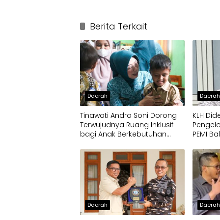
Berita Terkait
Daerah
Daera
Tinawati Andra Soni Dorong
KLH Did
Terwujudnya Ruang Inklusif
Pengelo
bagi Anak Berkebutuhan
PEMI Ba
Khusus
Daerah
Daera