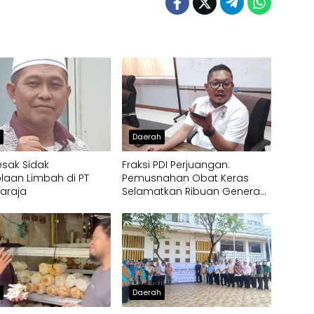
h
Daerah
esak Sidak
Fraksi PDI Perjuangan:
laan Limbah di PT
Pemusnahan Obat Keras
laraja
Selamatkan Ribuan Generasi
Muda Tangsel
h
Daerah