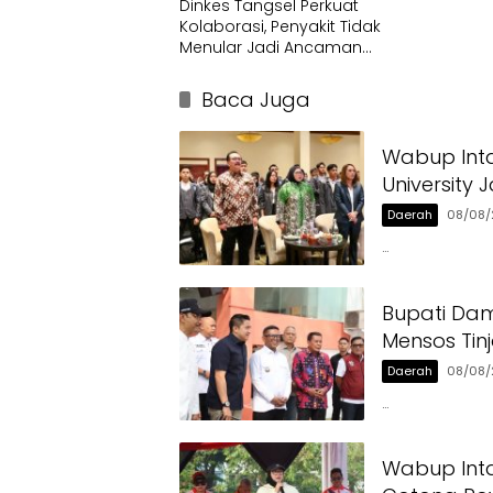
Dinkes Tangsel Perkuat
Kolaborasi, Penyakit Tidak
Menular Jadi Ancaman
Utama
Baca Juga
Wabup Int
University 
Daerah
08/08/
…
Bupati Dam
Mensos Tin
Daerah
08/08/
…
Wabup Int