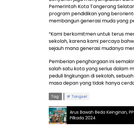
Pemerintah Kota Tangerang Selat
program pendidikan yang berorientas
membangun generasi muda yang pedu
“Kami berkomitmen untuk terus me
sekolah, karena kami percaya bahw
sejauh mana generasi mudanya meng
Pemberian penghargaan ini semakin
salah satu kota yang serius dala
peduli lingkungan di sekolah, sebu
masa depan yang tidak hanya cerdas
Tag:
Tangsel
Arus Bawah Beda Keinginan, PP
Pilkada 2024