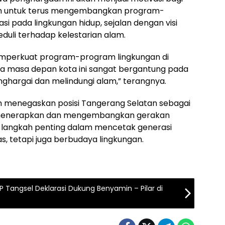
an untuk terus mengembangkan program-
i pada lingkungan hidup, sejalan dengan visi
li terhadap kelestarian alam.
mperkuat program-program lingkungan di
a masa depan kota ini sangat bergantung pada
hargai dan melindungi alam,” terangnya.
 menegaskan posisi Tangerang Selatan sebagai
m menerapkan dan mengembangkan gerakan
ah langkah penting dalam mencetak generasi
, tetapi juga berbudaya lingkungan.
P Tangsel Deklarasi Dukung Benyamin – Pilar di