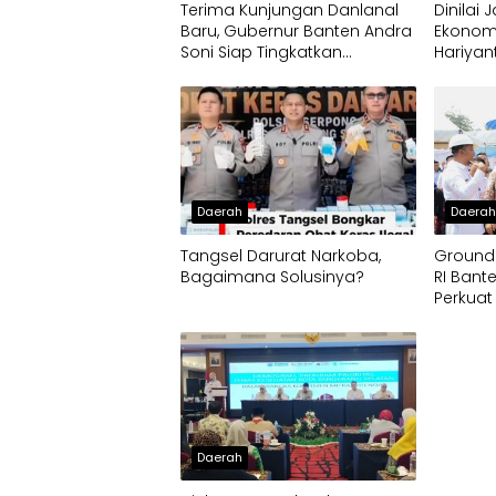
Terima Kunjungan Danlanal
Dinilai
Baru, Gubernur Banten Andra
Ekonom
Soni Siap Tingkatkan
Hariyan
Kolaborasi
Pengem
Jamur C
Daerah
Daera
Tangsel Darurat Narkoba,
Ground
Bagaimana Solusinya?
RI Bant
Perkuat
Pusat
Daerah