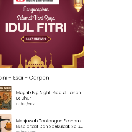
ini – Esai – Cerpen
Magrib Big Night: Riba di Tanah
Leluhur
03/08/2025
Menjawab Tantangan Ekonomi
Eksploitatif Dan Spekulatif: Solusi
Etis dan Berkeadilan