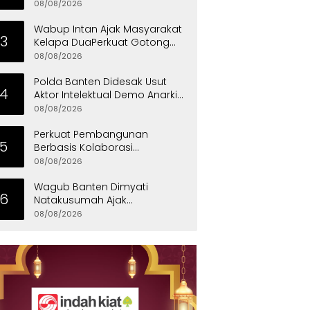
Mensos Tinjau Sekolah Rakyat
08/08/2026
di Curug
Wabup Intan Ajak Masyarakat
3
Kelapa DuaPerkuat Gotong
Royong dan Persatuan
08/08/2026
Polda Banten Didesak Usut
4
Aktor Intelektual Demo Anarkis
di PT PEMI
08/08/2026
Perkuat Pembangunan
5
Berbasis Kolaborasi
Masyarakat, Walikota
08/08/2026
Tangerang Raih LPM Award
2026
Wagub Banten Dimyati
6
Natakusumah Ajak
Masyarakat Teladani Sifat Nabi
08/08/2026
Muhammad