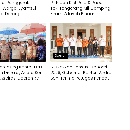
 Jadi Penggerak
PT Indah Kiat Pulp & Paper
i Warga, Syamsul
Tbk. Tangerang Mill Dampingi
to Dorong
Enam Wilayah Binaan
bangan Budidaya
rispy di Serpong
h
Daerah
breaking Kantor DPD
Sukseskan Sensus Ekonomi
en Dimulai, Andra Soni:
2026, Gubernur Banten Andra
 Aspirasi Daerah ke
Soni Terima Petugas Pendata
Lapangan