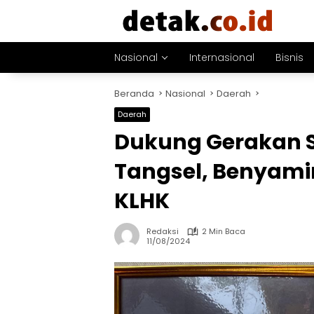
Langsung
ke
konten
Nasional
Internasional
Bisnis
Beranda
Nasional
Daerah
Daerah
Dukung Gerakan S
Tangsel, Benyami
KLHK
Redaksi
2 Min Baca
11/08/2024