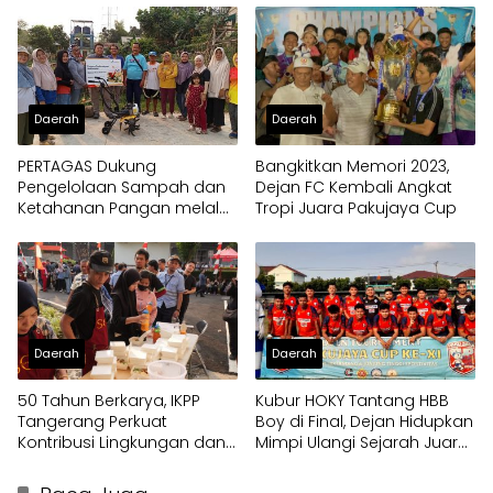
Daerah
Daerah
PERTAGAS Dukung
Bangkitkan Memori 2023,
Pengelolaan Sampah dan
Dejan FC Kembali Angkat
Ketahanan Pangan melalui
Tropi Juara Pakujaya Cup
Bantuan Mesin Cultivator
Daerah
Daerah
50 Tahun Berkarya, IKPP
Kubur HOKY Tantang HBB
Tangerang Perkuat
Boy di Final, Dejan Hidupkan
Kontribusi Lingkungan dan
Mimpi Ulangi Sejarah Juara
Sosial melalui Rekam Jejak
Pakujaya Cup 2023
Penghargaan Berkelanjutan