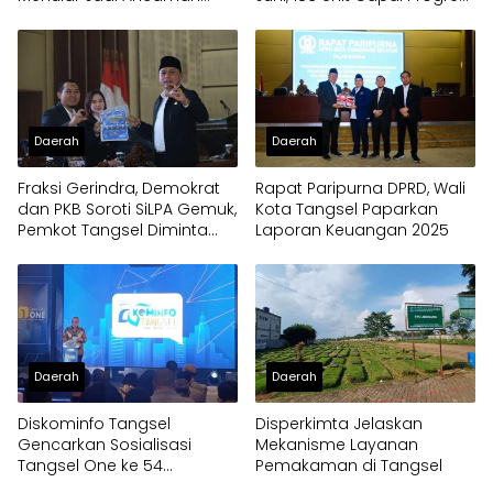
Utama
100 Persen
Daerah
Daerah
Fraksi Gerindra, Demokrat
Rapat Paripurna DPRD, Wali
dan PKB Soroti SiLPA Gemuk,
Kota Tangsel Paparkan
Pemkot Tangsel Diminta
Laporan Keuangan 2025
Percepat Eksekusi Program
Daerah
Daerah
Diskominfo Tangsel
Disperkimta Jelaskan
Gencarkan Sosialisasi
Mekanisme Layanan
Tangsel One ke 54
Pemakaman di Tangsel
Kelurahan