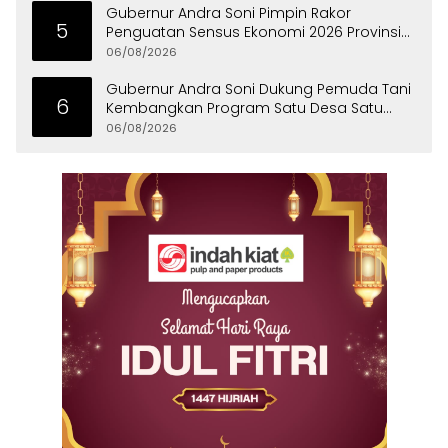
Gubernur Andra Soni Pimpin Rakor
5
Penguatan Sensus Ekonomi 2026 Provinsi
Banten
06/08/2026
Gubernur Andra Soni Dukung Pemuda Tani
6
Kembangkan Program Satu Desa Satu
Hektare Jagung
06/08/2026