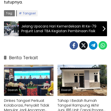
tutupnya.
Tag:
Tangsel
Jelang Upacara Hari Kemerdekaan RI Ke-79
Prajurit Lanal TBA Kegiatan Pembinaan Fisik
Berita Terkait
Daerah
Daerah
Dinkes Tangsel Perkuat
Tahap I Bedah Rumah
Kolaborasi, Penyakit Tidak
Tangsel Rampung Akhir
Menular Jadi Ancaman
Juni, 186 Unit Capai Progres