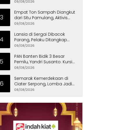
Lomba Sepak Bola
09/08/2026
Empat Ton Sampah Diangkut
3
dari Situ Pamulang, Aktivis
Desak Pemprov Banten Peduli
09/08/2026
Lingkungan
Lansia di Sergai Dibacok
4
Parang, Pelaku Ditangkap
Polisi
09/08/2026
PAN Banten Bidik 3 Besar
5
Pemilu, Yandri Susanto: Kursi
Pimpinan DPRD Harus Direbut
08/08/2026
Semarak Kemerdekaan di
6
Ciater Serpong, Lomba Jadi
Ajang Pererat Kekompakan
08/08/2026
Warga