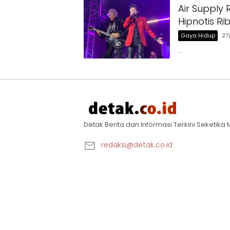
Air Supply
Hipnotis R
Gaya Hidup
27
…
Detak Berita dan Informasi Terkini Seketik
redaksi@detak.co.id