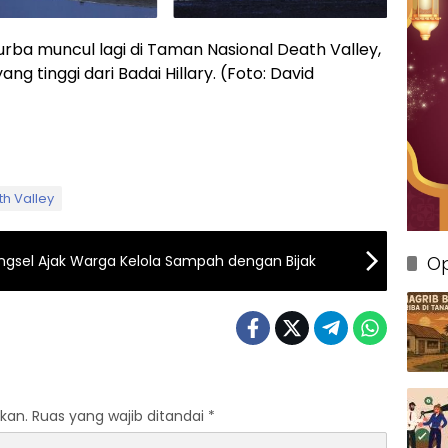
urba muncul lagi di Taman Nasional Death Valley,
ng tinggi dari Badai Hillary. (Foto: David
h Valley
ngsel Ajak Warga Kelola Sampah dengan Bijak
Op
kan.
Ruas yang wajib ditandai
*