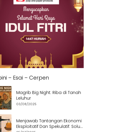
ini – Esai – Cerpen
Magrib Big Night: Riba di Tanah
Leluhur
03/08/2025
Menjawab Tantangan Ekonomi
Eksploitatif Dan Spekulatif: Solusi
Etis dan Berkeadilan