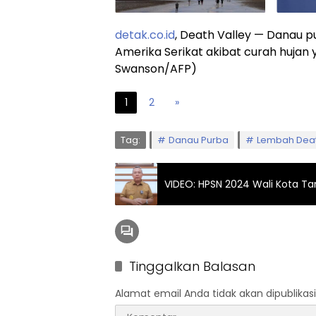
detak.co.id
, Death Valley — Danau p
Amerika Serikat akibat curah hujan ya
Swanson/AFP)
1
2
»
Tag:
Danau Purba
Lembah Deat
VIDEO: HPSN 2024 Wali Kota Ta
Tinggalkan Balasan
Alamat email Anda tidak akan dipublikasi