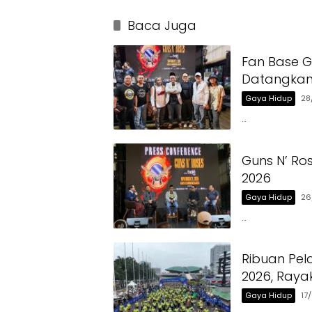
Baca Juga
Fan Base G
Datangkan 
Gaya Hidup
28
…
Guns N’ Ro
2026
Gaya Hidup
26
…
Ribuan Pel
2026, Ray
Gaya Hidup
17