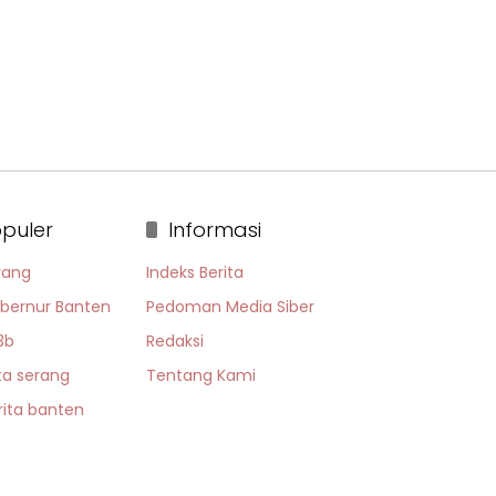
puler
Informasi
rang
Indeks Berita
bernur Banten
Pedoman Media Siber
3b
Redaksi
ta serang
Tentang Kami
rita banten