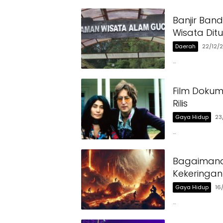
Banjir Ban
Wisata Dit
Daerah
22/12/
…
Film Dokum
Rilis
Gaya Hidup
23
…
Bagaimana
Kekeringa
Gaya Hidup
16
…