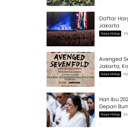
…
Daftar Har
Jakarta
Gaya Hidup
01
…
Avenged Se
Jakarta, Ko
Gaya Hidup
01
…
Hari Ibu 2
Depan Bum
Gaya Hidup
22
…