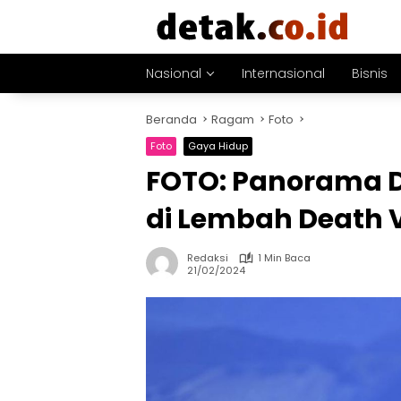
Langsung
ke
konten
Nasional
Internasional
Bisnis
Beranda
Ragam
Foto
Foto
Gaya Hidup
FOTO: Panorama D
di Lembah Death 
Redaksi
1 Min Baca
21/02/2024