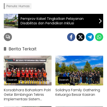
Penulis: Humas
Pemprov Kalsel Tingkatkan Pelayanan
Disabilitas dan Pendidikan Inklusi
Berita Terkait
Daerah
Daerah
Korsabhara Baharkam Polri
Solidnya Family Gathering
Gelar Bimbingan Teknis
Keluarga Besar Kasiran
Implementasi Sistem
Manajemen Pengamanan