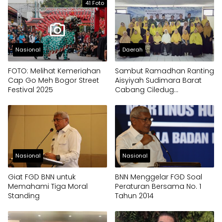
41 Foto
Nasional
Daerah
FOTO: Melihat Kemeriahan
Sambut Ramadhan Ranting
Cap Go Meh Bogor Street
Aisyiyah Sudimara Barat
Festival 2025
Cabang Ciledug
Melaksanakan Pengajian
dan Tawaquf
Nasional
Nasional
Giat FGD BNN untuk
BNN Menggelar FGD Soal
Memahami Tiga Moral
Peraturan Bersama No. 1
Standing
Tahun 2014