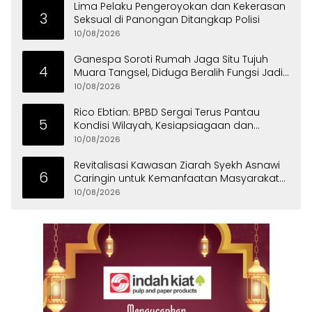
Lima Pelaku Pengeroyokan dan Kekerasan
3
Seksual di Panongan Ditangkap Polisi
10/08/2026
Ganespa Soroti Rumah Jaga Situ Tujuh
4
Muara Tangsel, Diduga Beralih Fungsi Jadi
Tempat Usaha
10/08/2026
Rico Ebtian: BPBD Sergai Terus Pantau
5
Kondisi Wilayah, Kesiapsiagaan dan
Respons Cepat Jadi Prioritas
10/08/2026
Revitalisasi Kawasan Ziarah Syekh Asnawi
6
Caringin untuk Kemanfaatan Masyarakat
dan Menjaga Nilai Sejarah
10/08/2026