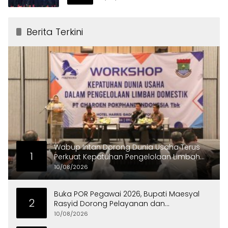
Berita Terkini
Wabup Intan Dorong Dunia Usaha Terus
1
Perkuat Kepatuhan Pengelolaan Limbah
Domestik
10/08/2026
Buka POR Pegawai 2026, Bupati Maesyal
2
Rasyid Dorong Pelayanan dan
Kekompakan ASN
10/08/2026