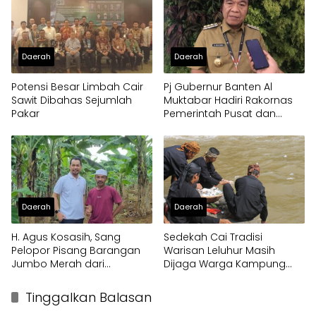
Daerah
Daerah
Potensi Besar Limbah Cair
Pj Gubernur Banten Al
Sawit Dibahas Sejumlah
Muktabar Hadiri Rakornas
Pakar
Pemerintah Pusat dan
Pemerintah Daerah 2024
Daerah
Daerah
H. Agus Kosasih, Sang
Sedekah Cai Tradisi
Pelopor Pisang Barangan
Warisan Leluhur Masih
Jumbo Merah dari
Dijaga Warga Kampung
Kabupaten Bogor
Janut Bogor
Tinggalkan Balasan