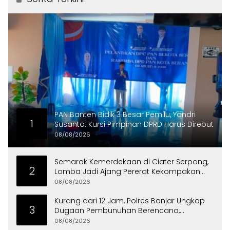
PAN Banten Bidik 3 Besar Pemilu, Yandri
1
Susanto: Kursi Pimpinan DPRD Harus Direbut
08/08/2026
Semarak Kemerdekaan di Ciater Serpong,
2
Lomba Jadi Ajang Pererat Kekompakan
Warga
08/08/2026
Kurang dari 12 Jam, Polres Banjar Ungkap
3
Dugaan Pembunuhan Berencana,
Tersangka Diciduk di Bandung
08/08/2026