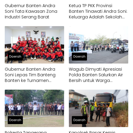
Gubernur Banten Andra
Ketua TP PKK Provinsi
Soni Tata Kawasan Zona
Banten Tinawati Andra Soni:
Industri Serang Barat
Keluarga Adalah Sekolah
Pertama
Daerah
Daerah
Gubernur Banten Andra
Wagub Dimyati Apresiasi
Soni Lepas Tim Banteng
Polda Banten Salurkan Air
Banten ke Turnamen
Bersih untuk Warga
Nasional Soekarno Cup
Terdampak Kekeringan
Daerah
Daerah
Polresta Tangerang
Kapolsek Pasar Kemis