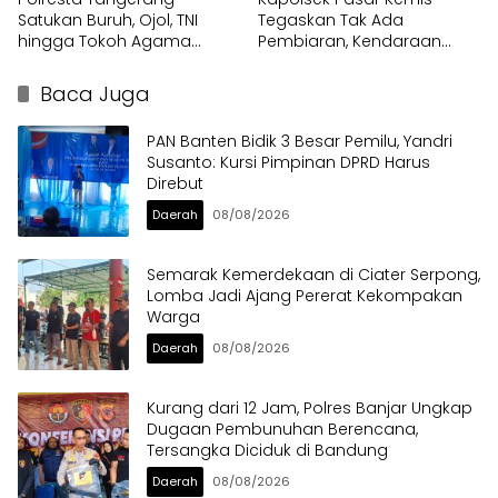
Satukan Buruh, Ojol, TNI
Tegaskan Tak Ada
hingga Tokoh Agama
Pembiaran, Kendaraan
dalam Sabuk Kamtibmas
Berat di Bahu Jalan
Langsung Ditertibkan
Baca Juga
PAN Banten Bidik 3 Besar Pemilu, Yandri
Susanto: Kursi Pimpinan DPRD Harus
Direbut
Daerah
08/08/2026
Semarak Kemerdekaan di Ciater Serpong,
Lomba Jadi Ajang Pererat Kekompakan
Warga
Daerah
08/08/2026
Kurang dari 12 Jam, Polres Banjar Ungkap
Dugaan Pembunuhan Berencana,
Tersangka Diciduk di Bandung
Daerah
08/08/2026