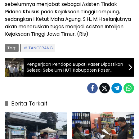
sebelumnya menjabat sebagai Asisten Tindak
Pidana Khusus pada Kejaksaan Tinggi Lampung,
sedangkan I Ketut Maha Agung, S.H., M.H selanjutnya
akan meneruskan tugas menjadi Asisten Intelijen
Kejaksaan Tinggi Jawa Timur. (Rls)
Tag:
TANGERANG
Pengerjaan Pendopo Bupati Paser Dipastikan
Selesai Sebelum HUT Kabupaten Paser
Tahun 2024
Berita Terkait