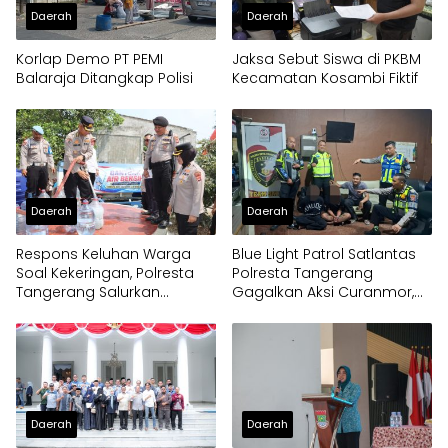
Daerah
Daerah
Korlap Demo PT PEMI
Jaksa Sebut Siswa di PKBM
Balaraja Ditangkap Polisi
Kecamatan Kosambi Fiktif
Daerah
Daerah
Respons Keluhan Warga
Blue Light Patrol Satlantas
Soal Kekeringan, Polresta
Polresta Tangerang
Tangerang Salurkan
Gagalkan Aksi Curanmor,
Bantuan Air Bersih ke
Dua Pria Diamankan
Panongan
Daerah
Daerah