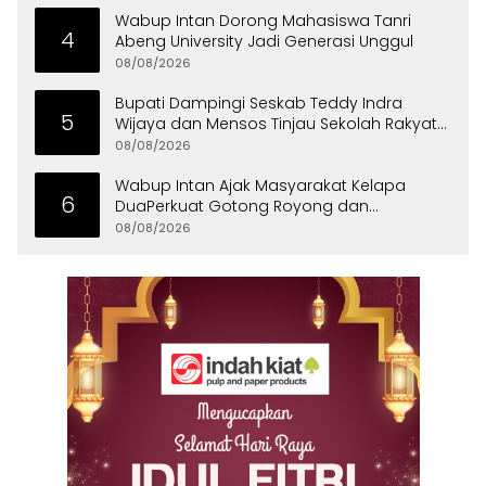
Wabup Intan Dorong Mahasiswa Tanri
4
Abeng University Jadi Generasi Unggul
08/08/2026
Bupati Dampingi Seskab Teddy Indra
5
Wijaya dan Mensos Tinjau Sekolah Rakyat
di Curug
08/08/2026
Wabup Intan Ajak Masyarakat Kelapa
6
DuaPerkuat Gotong Royong dan
Persatuan
08/08/2026