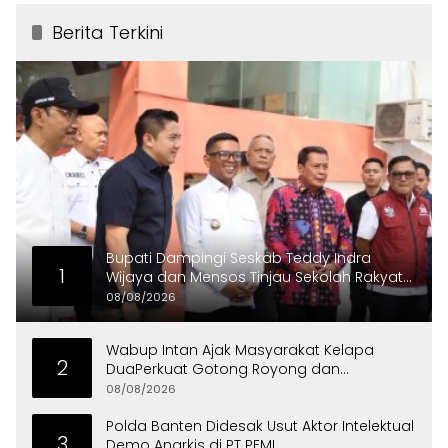
Berita Terkini
Bupati Dampingi Seskab Teddy Indra
1
Wijaya dan Mensos Tinjau Sekolah Rakyat
di Curug
08/08/2026
Wabup Intan Ajak Masyarakat Kelapa
2
DuaPerkuat Gotong Royong dan
Persatuan
08/08/2026
Polda Banten Didesak Usut Aktor Intelektual
3
Demo Anarkis di PT PEMI