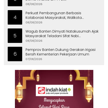
08/08/2026
Perkuat Pembangunan Berbasis
4
Kolaborasi Masyarakat, Walikota
Tangerang Raih LPM Award 2026
08/08/2026
Wagub Banten Dimyati Natakusumah Ajak
5
Masyarakat Teladani Sifat Nabi
Muhammad
08/08/2026
Pemprov Banten Dukung Gerakan Irigasi
6
Bersih Kementerian Pekerjaan Umum
07/08/2026