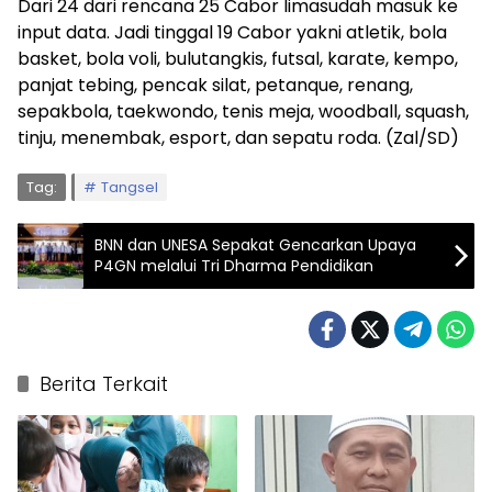
Dari 24 dari rencana 25 Cabor limasudah masuk ke
input data. Jadi tinggal 19 Cabor yakni atletik, bola
basket, bola voli, bulutangkis, futsal, karate, kempo,
panjat tebing, pencak silat, petanque, renang,
sepakbola, taekwondo, tenis meja, woodball, squash,
tinju, menembak, esport, dan sepatu roda. (Zal/SD)
Tag:
Tangsel
BNN dan UNESA Sepakat Gencarkan Upaya
P4GN melalui Tri Dharma Pendidikan
Berita Terkait