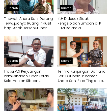
Daerah
Daerah
Tinawati Andra Soni Dorong
KLH Didesak Sidak
Terwujudnya Ruang Inklusif
Pengelolaan Limbah di PT
bagi Anak Berkebutuhan
PEMI Balaraja
Khusus
Daerah
Daerah
Fraksi PDI Perjuangan:
Terima Kunjungan Danlanal
Pemusnahan Obat Keras
Baru, Gubernur Banten
Selamatkan Ribuan
Andra Soni Siap Tingkatkan
Generasi Muda Tangsel
Kolaborasi