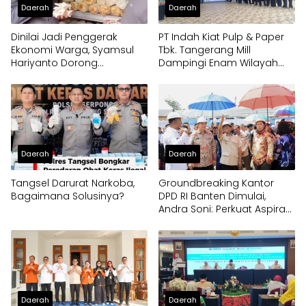
Daerah
Daerah
Dinilai Jadi Penggerak
PT Indah Kiat Pulp & Paper
Ekonomi Warga, Syamsul
Tbk. Tangerang Mill
Hariyanto Dorong
Dampingi Enam Wilayah
Pengembangan Budidaya
Binaan
Jamur Crispy di Serpong
Daerah
Daerah
Tangsel Darurat Narkoba,
Groundbreaking Kantor
Bagaimana Solusinya?
DPD RI Banten Dimulai,
Andra Soni: Perkuat Aspirasi
Daerah ke Pusat
Daerah
Daerah