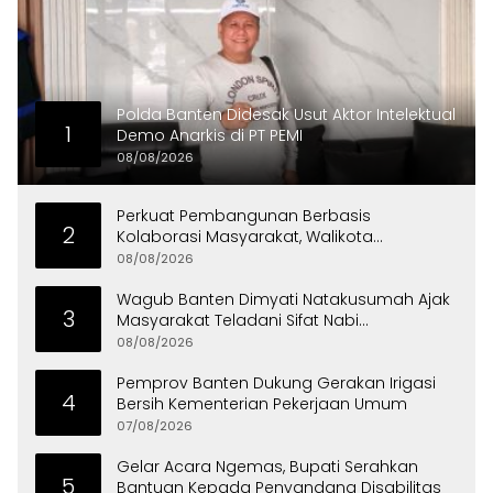
Polda Banten Didesak Usut Aktor Intelektual
1
Demo Anarkis di PT PEMI
08/08/2026
Perkuat Pembangunan Berbasis
2
Kolaborasi Masyarakat, Walikota
Tangerang Raih LPM Award 2026
08/08/2026
Wagub Banten Dimyati Natakusumah Ajak
3
Masyarakat Teladani Sifat Nabi
Muhammad
08/08/2026
Pemprov Banten Dukung Gerakan Irigasi
4
Bersih Kementerian Pekerjaan Umum
07/08/2026
Gelar Acara Ngemas, Bupati Serahkan
5
Bantuan Kepada Penyandang Disabilitas