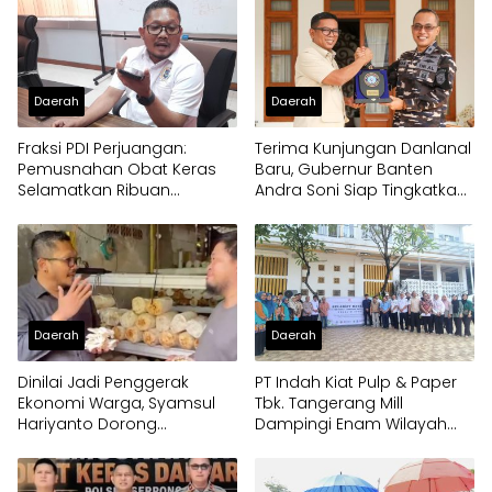
Daerah
Daerah
Fraksi PDI Perjuangan:
Terima Kunjungan Danlanal
Pemusnahan Obat Keras
Baru, Gubernur Banten
Selamatkan Ribuan
Andra Soni Siap Tingkatkan
Generasi Muda Tangsel
Kolaborasi
Daerah
Daerah
Dinilai Jadi Penggerak
PT Indah Kiat Pulp & Paper
Ekonomi Warga, Syamsul
Tbk. Tangerang Mill
Hariyanto Dorong
Dampingi Enam Wilayah
Pengembangan Budidaya
Binaan
Jamur Crispy di Serpong