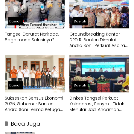
Daerah
Daerah
Tangsel Darurat Narkoba,
Groundbreaking Kantor
Bagaimana Solusinya?
DPD RI Banten Dimulai,
Andra Soni: Perkuat Aspirasi
Daerah ke Pusat
Daerah
Daerah
Sukseskan Sensus Ekonomi
Dinkes Tangsel Perkuat
2026, Gubernur Banten
Kolaborasi, Penyakit Tidak
Andra Soni Terima Petugas
Menular Jadi Ancaman
Pendata Lapangan
Utama
Baca Juga