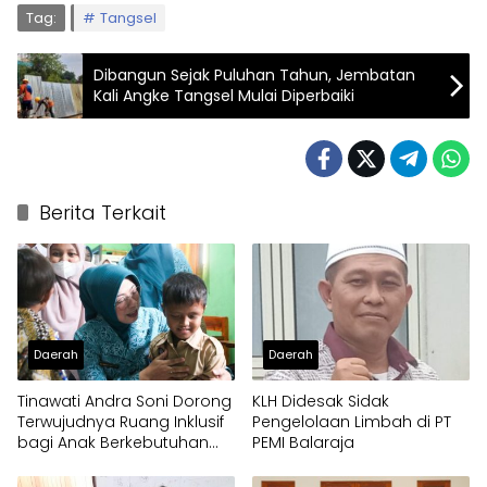
Tag:
Tangsel
Dibangun Sejak Puluhan Tahun, Jembatan
Kali Angke Tangsel Mulai Diperbaiki
Berita Terkait
Daerah
Daerah
Tinawati Andra Soni Dorong
KLH Didesak Sidak
Terwujudnya Ruang Inklusif
Pengelolaan Limbah di PT
bagi Anak Berkebutuhan
PEMI Balaraja
Khusus