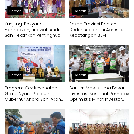
Daerah
Daerah
Kunjungi Posyandu
Sekda Provinsi Banten
Flamboyan, Tinawati Andra
Deden Apriandhi Apresiasi
Soni Tekankan Pentingnya
Kedatangan BEM
Solidaritas
Nusantara
Daerah
Daerah
Program Cek Kesehatan
Banten Masuk Lima Besar
Gratis Nyaris Paripurna,
Investasi Nasional, Pemprov
Gubernur Andra Soni Akan
Optimistis Minat Investor
Perluas Layanan
Terus Tumbuh