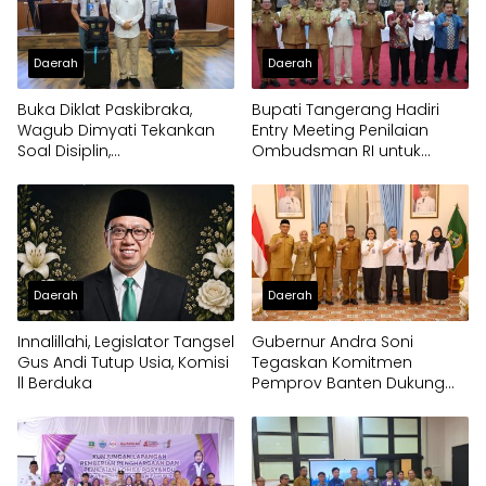
Daerah
Daerah
Buka Diklat Paskibraka,
Bupati Tangerang Hadiri
Wagub Dimyati Tekankan
Entry Meeting Penilaian
Soal Disiplin,
Ombudsman RI untuk
Kepemimpinan, dan
Tingkatkan Kualitas
Prestasi Akademik
Pelayanan Publik
Daerah
Daerah
Innalillahi, Legislator Tangsel
Gubernur Andra Soni
Gus Andi Tutup Usia, Komisi
Tegaskan Komitmen
ll Berduka
Pemprov Banten Dukung
Program Makan Bergizi
Gratis