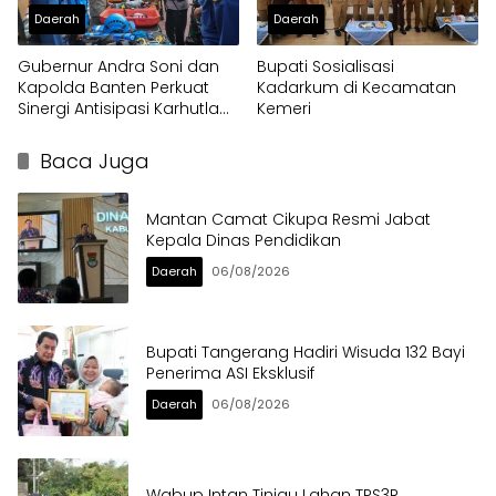
Daerah
Daerah
Gubernur Andra Soni dan
Bupati Sosialisasi
Kapolda Banten Perkuat
Kadarkum di Kecamatan
Sinergi Antisipasi Karhutla
Kemeri
dan Kekeringan
Baca Juga
Mantan Camat Cikupa Resmi Jabat
Kepala Dinas Pendidikan
Daerah
06/08/2026
Bupati Tangerang Hadiri Wisuda 132 Bayi
Penerima ASI Eksklusif
Daerah
06/08/2026
Wabup Intan Tinjau Lahan TPS3R