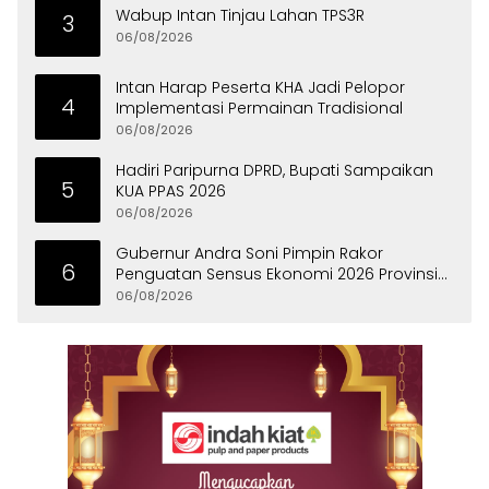
Wabup Intan Tinjau Lahan TPS3R
3
06/08/2026
Intan Harap Peserta KHA Jadi Pelopor
4
Implementasi Permainan Tradisional
06/08/2026
Hadiri Paripurna DPRD, Bupati Sampaikan
5
KUA PPAS 2026
06/08/2026
Gubernur Andra Soni Pimpin Rakor
6
Penguatan Sensus Ekonomi 2026 Provinsi
Banten
06/08/2026