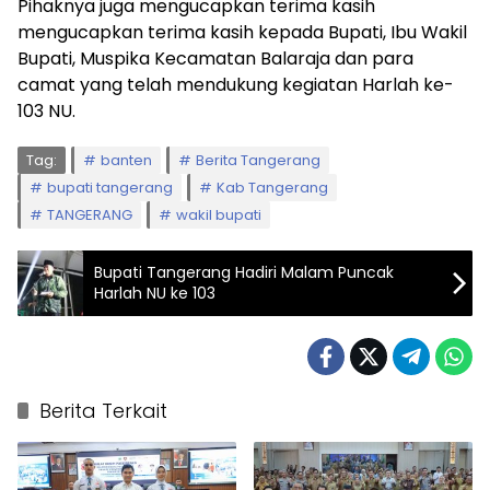
Pihaknya juga mengucapkan terima kasih
mengucapkan terima kasih kepada Bupati, Ibu Wakil
Bupati, Muspika Kecamatan Balaraja dan para
camat yang telah mendukung kegiatan Harlah ke-
103 NU.
Tag:
banten
Berita Tangerang
bupati tangerang
Kab Tangerang
TANGERANG
wakil bupati
Bupati Tangerang Hadiri Malam Puncak
Harlah NU ke 103
Berita Terkait