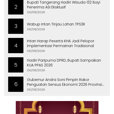
Bupati Tangerang Hadiri Wisuda 132 Bayi
2
Penerima ASI Eksklusif
06/08/2026
Wabup Intan Tinjau Lahan TPS3R
3
06/08/2026
Intan Harap Peserta KHA Jadi Pelopor
4
Implementasi Permainan Tradisional
06/08/2026
Hadiri Paripurna DPRD, Bupati Sampaikan
5
KUA PPAS 2026
06/08/2026
Gubernur Andra Soni Pimpin Rakor
6
Penguatan Sensus Ekonomi 2026 Provinsi
Banten
06/08/2026