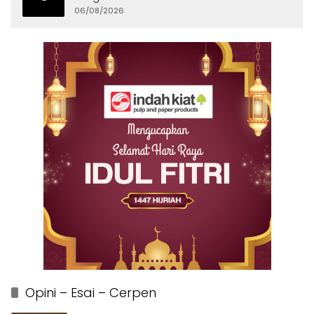
Banten
06/08/2026
Opini – Esai – Cerpen