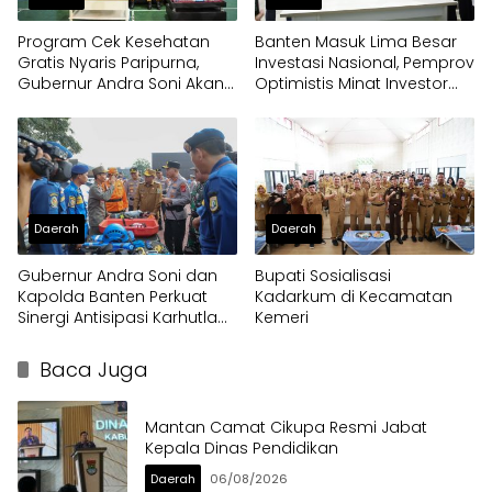
Program Cek Kesehatan
Banten Masuk Lima Besar
Gratis Nyaris Paripurna,
Investasi Nasional, Pemprov
Gubernur Andra Soni Akan
Optimistis Minat Investor
Perluas Layanan
Terus Tumbuh
Daerah
Daerah
Gubernur Andra Soni dan
Bupati Sosialisasi
Kapolda Banten Perkuat
Kadarkum di Kecamatan
Sinergi Antisipasi Karhutla
Kemeri
dan Kekeringan
Baca Juga
Mantan Camat Cikupa Resmi Jabat
Kepala Dinas Pendidikan
Daerah
06/08/2026