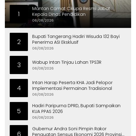
Mantan Camat Cikupa Resmi Jabat
1
Kepala Dinas Pendidikan
06/08/2026
Bupati Tangerang Hadiri Wisuda 132 Bayi
2
Penerima ASI Eksklusif
06/08/2026
Wabup Intan Tinjau Lahan TPS3R
3
06/08/2026
Intan Harap Peserta KHA Jadi Pelopor
4
Implementasi Permainan Tradisional
06/08/2026
Hadiri Paripurna DPRD, Bupati Sampaikan
5
KUA PPAS 2026
06/08/2026
Gubernur Andra Soni Pimpin Rakor
6
Penguatan Sensus Ekonomi 2026 Provinsi