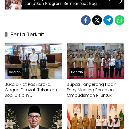
Lanjutkan Program Bermanfaat Bagi
Masyarakat
Berita Terkait
Daerah
Daerah
Buka Diklat Paskibraka,
Bupati Tangerang Hadiri
Wagub Dimyati Tekankan
Entry Meeting Penilaian
Soal Disiplin,
Ombudsman RI untuk
Kepemimpinan, dan
Tingkatkan Kualitas
Prestasi Akademik
Pelayanan Publik