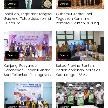
Daerah
Daerah
Innalillahi, Legislator Tangsel
Gubernur Andra Soni
Gus Andi Tutup Usia, Komisi
Tegaskan Komitmen
ll Berduka
Pemprov Banten Dukung
Program Makan Bergizi
Gratis
Daerah
Daerah
Kunjungi Posyandu
Sekda Provinsi Banten
Flamboyan, Tinawati Andra
Deden Apriandhi Apresiasi
Soni Tekankan Pentingnya
Kedatangan BEM
Solidaritas
Nusantara
Daerah
Daerah