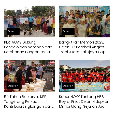
Kelurahan
Daerah
Daerah
PERTAGAS Dukung
Bangkitkan Memori 2023,
Pengelolaan Sampah dan
Dejan FC Kembali Angkat
Ketahanan Pangan melalui
Tropi Juara Pakujaya Cup
Bantuan Mesin Cultivator
Daerah
Daerah
50 Tahun Berkarya, IKPP
Kubur HOKY Tantang HBB
Tangerang Perkuat
Boy di Final, Dejan Hidupkan
Kontribusi Lingkungan dan
Mimpi Ulangi Sejarah Juara
Sosial melalui Rekam Jejak
Pakujaya Cup 2023