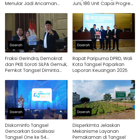
Menular Jadi Ancaman
Juni, 186 Unit Capai Progres
Utama
100 Persen
Daerah
Daerah
Fraksi Gerindra, Demokrat
Rapat Paripurna DPRD, Wali
dan PKB Soroti SiLPA Gemuk,
Kota Tangsel Paparkan
Pemkot Tangsel Diminta
Laporan Keuangan 2025
Percepat Eksekusi Program
Daerah
Daerah
Diskominfo Tangsel
Disperkimta Jelaskan
Gencarkan Sosialisasi
Mekanisme Layanan
Tangsel One ke 54
Pemakaman di Tangsel