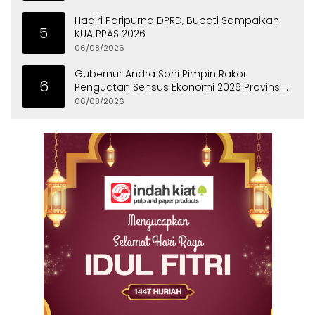
Hadiri Paripurna DPRD, Bupati Sampaikan
5
KUA PPAS 2026
06/08/2026
Gubernur Andra Soni Pimpin Rakor
6
Penguatan Sensus Ekonomi 2026 Provinsi
Banten
06/08/2026