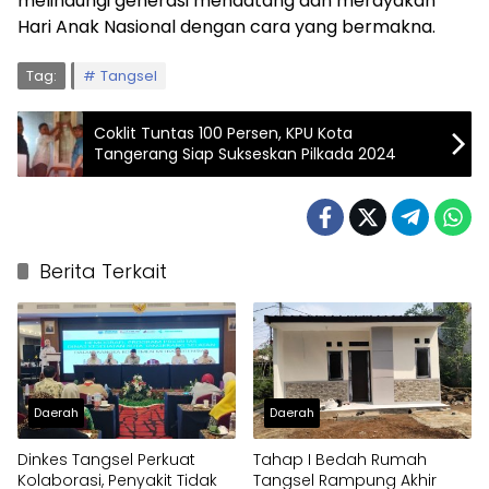
melindungi generasi mendatang dan merayakan
Hari Anak Nasional dengan cara yang bermakna.
Tag:
Tangsel
Coklit Tuntas 100 Persen, KPU Kota
Tangerang Siap Sukseskan Pilkada 2024
Berita Terkait
Daerah
Daerah
Dinkes Tangsel Perkuat
Tahap I Bedah Rumah
Kolaborasi, Penyakit Tidak
Tangsel Rampung Akhir