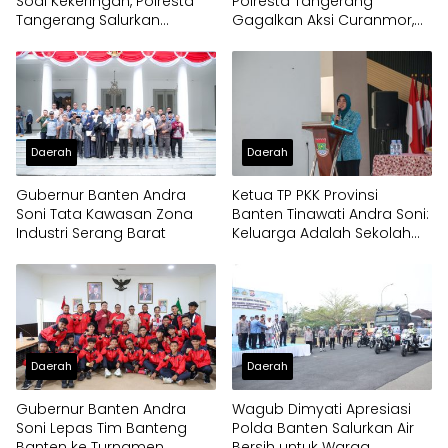
Soal Kekeringan, Polresta
Polresta Tangerang
Tangerang Salurkan
Gagalkan Aksi Curanmor,
Bantuan Air Bersih ke
Dua Pria Diamankan
Panongan
Daerah
Daerah
Gubernur Banten Andra
Ketua TP PKK Provinsi
Soni Tata Kawasan Zona
Banten Tinawati Andra Soni:
Industri Serang Barat
Keluarga Adalah Sekolah
Pertama
Daerah
Daerah
Gubernur Banten Andra
Wagub Dimyati Apresiasi
Soni Lepas Tim Banteng
Polda Banten Salurkan Air
Banten ke Turnamen
Bersih untuk Warga