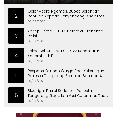
Gelar Acara Ngemas, Bupati Serahkan
2
Bantuan Kepada Penyandang Disabilitas
07/08/2026
Korlap Demo PT PEMI Balaraja Ditangkap
3
Polisi
07/08/2026
Jaksa Sebut Siswa di PKBM Kecamatan
4
Kosambi Fiktif
07/08/2026
Respons Keluhan Warga Soal Kekeringan,
5
Polresta Tangerang Salurkan Bantuan Air
Bersih ke Panongan
07/08/2026
Blue Light Patrol Satlantas Polresta
6
Tangerang Gagalkan Aksi Curanmor, Dua
Pria Diamankan
07/08/2026