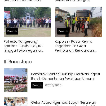
Nasional Soekarno Cup
Terdampak Kekeringan
Daerah
Daerah
Polresta Tangerang
Kapolsek Pasar Kemis
Satukan Buruh, Ojol, TNI
Tegaskan Tak Ada
hingga Tokoh Agama
Pembiaran, Kendaraan
dalam Sabuk Kamtibmas
Berat di Bahu Jalan
Langsung Ditertibkan
Baca Juga
Pemprov Banten Dukung Gerakan Irigasi
Bersih Kementerian Pekerjaan Umum
Daerah
07/08/2026
Gelar Acara Ngemas, Bupati Serahkan