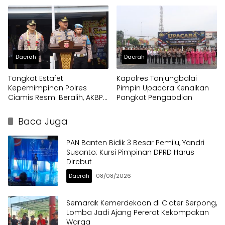
Daerah
Daerah
Tongkat Estafet
Kapolres Tanjungbalai
Kepemimpinan Polres
Pimpin Upacara Kenaikan
Ciamis Resmi Beralih, AKBP
Pangkat Pengabdian
Eko Iskandar Siap Lanjutkan
Pengabdian Presisi untuk
Baca Juga
Masyarakat
PAN Banten Bidik 3 Besar Pemilu, Yandri
Susanto: Kursi Pimpinan DPRD Harus
Direbut
Daerah
08/08/2026
Semarak Kemerdekaan di Ciater Serpong,
Lomba Jadi Ajang Pererat Kekompakan
Warga