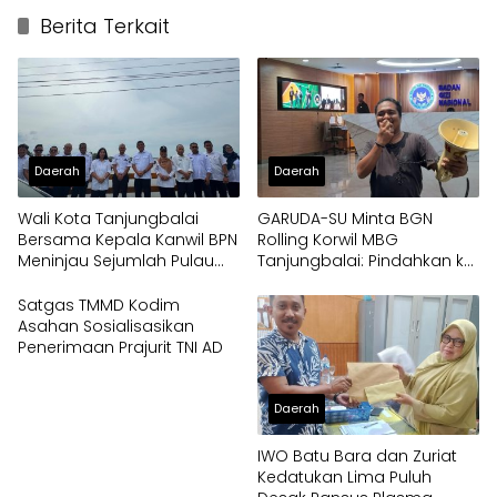
Berita Terkait
Daerah
Daerah
Wali Kota Tanjungbalai
GARUDA-SU Minta BGN
Bersama Kepala Kanwil BPN
Rolling Korwil MBG
Meninjau Sejumlah Pulau
Tanjungbalai: Pindahkan ke
Milik Pemko
Papua
Satgas TMMD Kodim
Asahan Sosialisasikan
Penerimaan Prajurit TNI AD
Daerah
IWO Batu Bara dan Zuriat
Kedatukan Lima Puluh