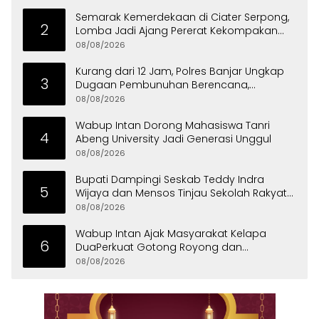
Semarak Kemerdekaan di Ciater Serpong,
2
Lomba Jadi Ajang Pererat Kekompakan
Warga
08/08/2026
Kurang dari 12 Jam, Polres Banjar Ungkap
3
Dugaan Pembunuhan Berencana,
Tersangka Diciduk di Bandung
08/08/2026
Wabup Intan Dorong Mahasiswa Tanri
4
Abeng University Jadi Generasi Unggul
08/08/2026
Bupati Dampingi Seskab Teddy Indra
5
Wijaya dan Mensos Tinjau Sekolah Rakyat
di Curug
08/08/2026
Wabup Intan Ajak Masyarakat Kelapa
6
DuaPerkuat Gotong Royong dan
Persatuan
08/08/2026