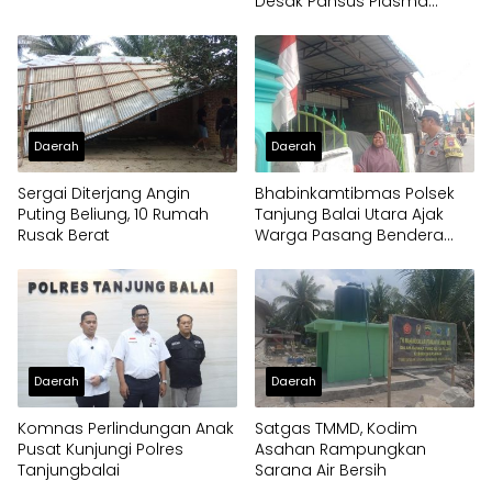
Desak Pansus Plasma
Panggil PT Socfindo, Soroti
Dugaan Penyimpangan
Penerima CPCL
Daerah
Daerah
Sergai Diterjang Angin
Bhabinkamtibmas Polsek
Puting Beliung, 10 Rumah
Tanjung Balai Utara Ajak
Rusak Berat
Warga Pasang Bendera
Merah Putih
Daerah
Daerah
Komnas Perlindungan Anak
Satgas TMMD, Kodim
Pusat Kunjungi Polres
Asahan Rampungkan
Tanjungbalai
Sarana Air Bersih