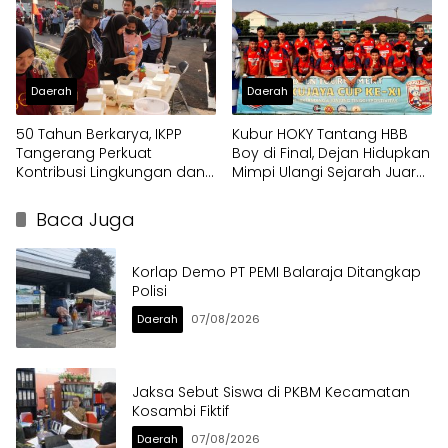
Daerah
Daerah
50 Tahun Berkarya, IKPP
Kubur HOKY Tantang HBB
Tangerang Perkuat
Boy di Final, Dejan Hidupkan
Kontribusi Lingkungan dan
Mimpi Ulangi Sejarah Juara
Sosial melalui Rekam Jejak
Pakujaya Cup 2023
Penghargaan Berkelanjutan
Baca Juga
Korlap Demo PT PEMI Balaraja Ditangkap
Polisi
Daerah
07/08/2026
Jaksa Sebut Siswa di PKBM Kecamatan
Kosambi Fiktif
Daerah
07/08/2026