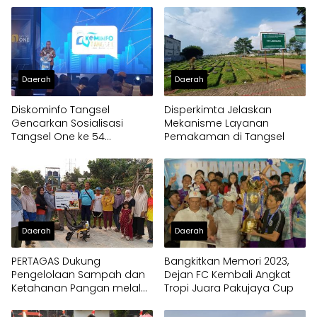
Daerah
Daerah
Diskominfo Tangsel
Disperkimta Jelaskan
Gencarkan Sosialisasi
Mekanisme Layanan
Tangsel One ke 54
Pemakaman di Tangsel
Kelurahan
Daerah
Daerah
PERTAGAS Dukung
Bangkitkan Memori 2023,
Pengelolaan Sampah dan
Dejan FC Kembali Angkat
Ketahanan Pangan melalui
Tropi Juara Pakujaya Cup
Bantuan Mesin Cultivator