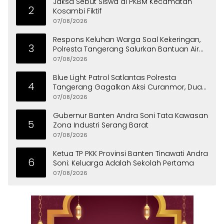
Jaksa Sebut Siswa di PKBM Kecamatan
2
Kosambi Fiktif
07/08/2026
Respons Keluhan Warga Soal Kekeringan,
3
Polresta Tangerang Salurkan Bantuan Air
Bersih ke Panongan
07/08/2026
Blue Light Patrol Satlantas Polresta
4
Tangerang Gagalkan Aksi Curanmor, Dua
Pria Diamankan
07/08/2026
Gubernur Banten Andra Soni Tata Kawasan
5
Zona Industri Serang Barat
07/08/2026
Ketua TP PKK Provinsi Banten Tinawati Andra
6
Soni: Keluarga Adalah Sekolah Pertama
07/08/2026