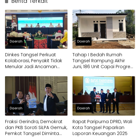
Berita Terkait
Daerah
Daerah
Dinkes Tangsel Perkuat
Tahap I Bedah Rumah
Kolaborasi, Penyakit Tidak
Tangsel Rampung Akhir
Menular Jadi Ancaman
Juni, 186 Unit Capai Progres
Utama
100 Persen
Daerah
Daerah
Fraksi Gerindra, Demokrat
Rapat Paripurna DPRD, Wali
dan PKB Soroti SiLPA Gemuk,
Kota Tangsel Paparkan
Pemkot Tangsel Diminta
Laporan Keuangan 2025
Percepat Eksekusi Program