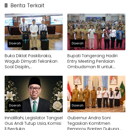
Berita Terkait
Daerah
Daerah
Buka Diklat Paskibraka,
Bupati Tangerang Hadiri
Wagub Dimyati Tekankan
Entry Meeting Penilaian
Soal Disiplin,
Ombudsman RI untuk
Kepemimpinan, dan
Tingkatkan Kualitas
Prestasi Akademik
Pelayanan Publik
Daerah
Daerah
Innalillahi, Legislator Tangsel
Gubernur Andra Soni
Gus Andi Tutup Usia, Komisi
Tegaskan Komitmen
ll Berduka
Pemprov Banten Dukung