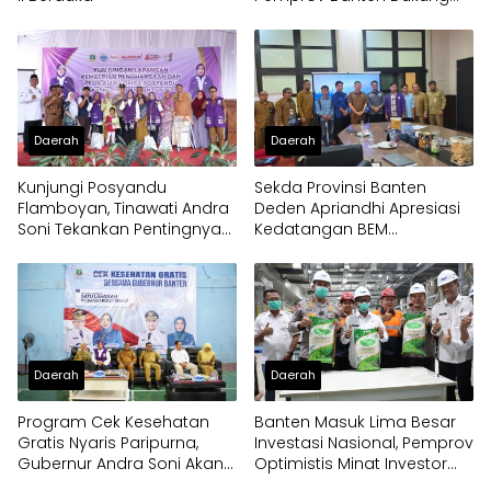
Program Makan Bergizi
Gratis
Daerah
Daerah
Kunjungi Posyandu
Sekda Provinsi Banten
Flamboyan, Tinawati Andra
Deden Apriandhi Apresiasi
Soni Tekankan Pentingnya
Kedatangan BEM
Solidaritas
Nusantara
Daerah
Daerah
Program Cek Kesehatan
Banten Masuk Lima Besar
Gratis Nyaris Paripurna,
Investasi Nasional, Pemprov
Gubernur Andra Soni Akan
Optimistis Minat Investor
Perluas Layanan
Terus Tumbuh