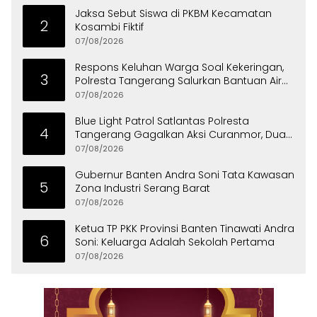
Jaksa Sebut Siswa di PKBM Kecamatan
2
Kosambi Fiktif
07/08/2026
Respons Keluhan Warga Soal Kekeringan,
3
Polresta Tangerang Salurkan Bantuan Air
Bersih ke Panongan
07/08/2026
Blue Light Patrol Satlantas Polresta
4
Tangerang Gagalkan Aksi Curanmor, Dua
Pria Diamankan
07/08/2026
Gubernur Banten Andra Soni Tata Kawasan
5
Zona Industri Serang Barat
07/08/2026
Ketua TP PKK Provinsi Banten Tinawati Andra
6
Soni: Keluarga Adalah Sekolah Pertama
07/08/2026