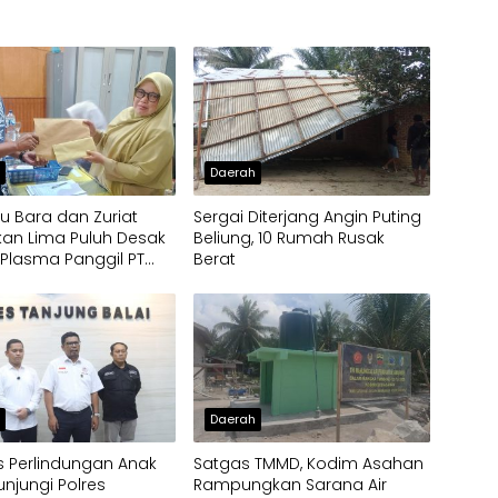
h
Daerah
u Bara dan Zuriat
Sergai Diterjang Angin Puting
an Lima Puluh Desak
Beliung, 10 Rumah Rusak
Plasma Panggil PT
Berat
o, Soroti Dugaan
pangan Penerima
h
Daerah
 Perlindungan Anak
Satgas TMMD, Kodim Asahan
unjungi Polres
Rampungkan Sarana Air