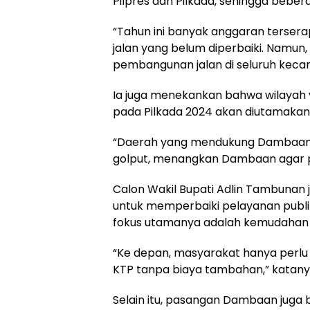
Pilpres dan Pilkada, sehingga beber
“Tahun ini banyak anggaran terserap
jalan yang belum diperbaiki. Namun
pembangunan jalan di seluruh kecam
Ia juga menekankan bahwa wilaya
pada Pilkada 2024 akan diutamakan
“Daerah yang mendukung Dambaan 10
golput, menangkan Dambaan agar 
Calon Wakil Bupati Adlin Tambuna
untuk memperbaiki pelayanan publik
fokus utamanya adalah kemudahan
“Ke depan, masyarakat hanya perl
KTP tanpa biaya tambahan,” katany
Selain itu, pasangan Dambaan juga