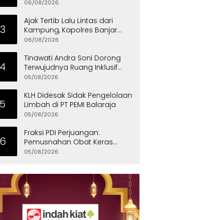
untuk Dukung Investasi
06/08/2026
Ajak Tertib Lalu Lintas dari
3
Kampung, Kapolres Banjar
Turun Langsung Gotong
06/08/2026
Royong Bersama Warga
Tinawati Andra Soni Dorong
4
Terwujudnya Ruang Inklusif
bagi Anak Berkebutuhan
05/08/2026
Khusus
KLH Didesak Sidak Pengelolaan
5
Limbah di PT PEMI Balaraja
05/08/2026
Fraksi PDI Perjuangan:
6
Pemusnahan Obat Keras
Selamatkan Ribuan Generasi
05/08/2026
Muda Tangsel