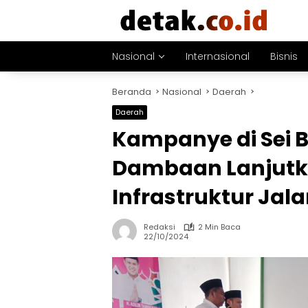
Langsung
ke
konten
Nasional
Internasional
Bisnis
Beranda
Nasional
Daerah
Daerah
Kampanye di Sei
Dambaan Lanjut
Infrastruktur Jal
Redaksi
2 Min Baca
22/10/2024