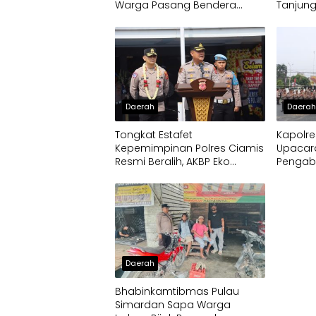
Warga Pasang Bendera
Tanjung
Merah Putih
Daerah
Daera
Tongkat Estafet
Kapolre
Kepemimpinan Polres Ciamis
Upacar
Resmi Beralih, AKBP Eko
Pengab
Iskandar Siap Lanjutkan
Pengabdian Presisi untuk
Masyarakat
Daerah
Bhabinkamtibmas Pulau
Simardan Sapa Warga