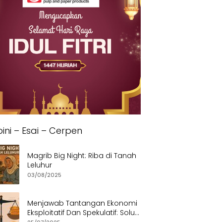
ini – Esai – Cerpen
Magrib Big Night: Riba di Tanah
Leluhur
03/08/2025
Menjawab Tantangan Ekonomi
Eksploitatif Dan Spekulatif: Solusi
Etis dan Berkeadilan