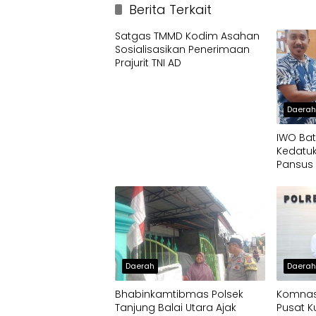
Berita Terkait
Satgas TMMD Kodim Asahan
Sosialisasikan Penerimaan
Prajurit TNI AD
Daera
IWO Bat
Kedatuk
Pansus 
Socfind
Penyim
CPCL
Daerah
Daera
Bhabinkamtibmas Polsek
Komnas
Tanjung Balai Utara Ajak
Pusat K