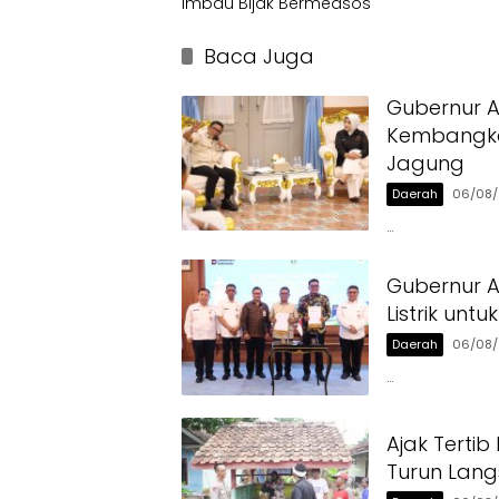
Imbau Bijak Bermedsos
Baca Juga
Gubernur 
Kembangka
Jagung
Daerah
06/08
…
Gubernur A
Listrik unt
Daerah
06/08
…
Ajak Tertib
Turun Lan