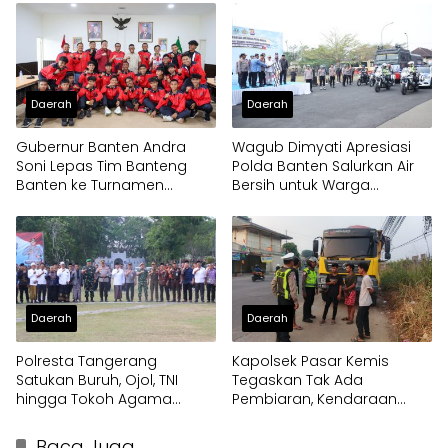
Daerah
Daerah
Gubernur Banten Andra
Wagub Dimyati Apresiasi
Soni Lepas Tim Banteng
Polda Banten Salurkan Air
Banten ke Turnamen
Bersih untuk Warga
Nasional Soekarno Cup
Terdampak Kekeringan
Daerah
Daerah
Polresta Tangerang
Kapolsek Pasar Kemis
Satukan Buruh, Ojol, TNI
Tegaskan Tak Ada
hingga Tokoh Agama
Pembiaran, Kendaraan
dalam Sabuk Kamtibmas
Berat di Bahu Jalan
Langsung Ditertibkan
Baca Juga