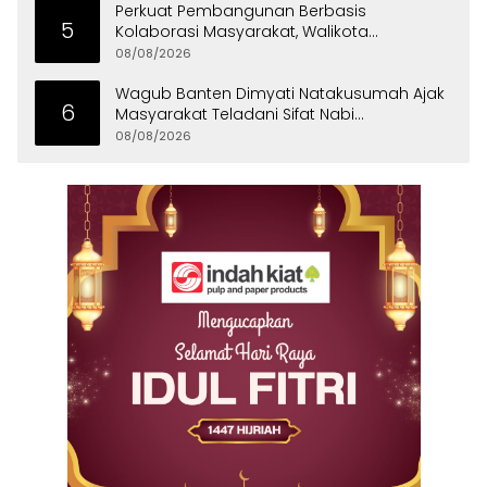
Perkuat Pembangunan Berbasis
5
Kolaborasi Masyarakat, Walikota
Tangerang Raih LPM Award 2026
08/08/2026
Wagub Banten Dimyati Natakusumah Ajak
6
Masyarakat Teladani Sifat Nabi
Muhammad
08/08/2026