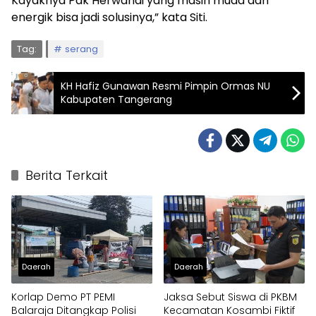
Kayaknya Pak Herwandi yang masih muda dan
energik bisa jadi solusinya,” kata Siti.
Tag:
serang
KH Hafiz Gunawan Resmi Pimpin Ormas NU
Kabupaten Tangerang
Berita Terkait
Daerah
Daerah
Korlap Demo PT PEMI
Jaksa Sebut Siswa di PKBM
Balaraja Ditangkap Polisi
Kecamatan Kosambi Fiktif