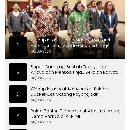
Wabup Intan Dorong Mahasiswa Tanri
1
Abeng University Jadi Generasi Unggul
08/08/2026
Bupati Dampingi Seskab Teddy Indra
2
Wijaya dan Mensos Tinjau Sekolah Rakyat
di Curug
08/08/2026
Wabup Intan Ajak Masyarakat Kelapa
3
DuaPerkuat Gotong Royong dan
Persatuan
08/08/2026
Polda Banten Didesak Usut Aktor Intelektual
4
Demo Anarkis di PT PEMI
08/08/2026