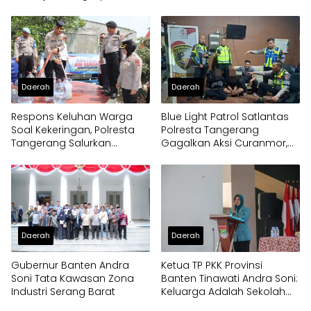
Daerah
Daerah
Respons Keluhan Warga
Blue Light Patrol Satlantas
Soal Kekeringan, Polresta
Polresta Tangerang
Tangerang Salurkan
Gagalkan Aksi Curanmor,
Bantuan Air Bersih ke
Dua Pria Diamankan
Panongan
Daerah
Daerah
Gubernur Banten Andra
Ketua TP PKK Provinsi
Soni Tata Kawasan Zona
Banten Tinawati Andra Soni:
Industri Serang Barat
Keluarga Adalah Sekolah
Pertama