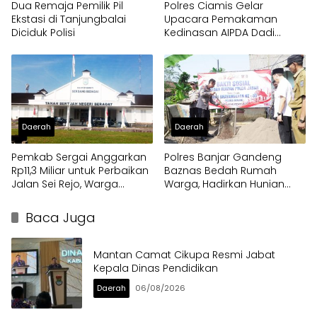
Dua Remaja Pemilik Pil
Polres Ciamis Gelar
Ekstasi di Tanjungbalai
Upacara Pemakaman
Diciduk Polisi
Kedinasan AIPDA Dadi
Herdiana, Wujud
Penghormatan atas
Dedikasi Anggota Polri
Daerah
Daerah
Pemkab Sergai Anggarkan
Polres Banjar Gandeng
Rp11,3 Miliar untuk Perbaikan
Baznas Bedah Rumah
Jalan Sei Rejo, Warga
Warga, Hadirkan Hunian
Sambut Gembira
Layak di Hari Bhayangkara
ke-80
Baca Juga
Mantan Camat Cikupa Resmi Jabat
Kepala Dinas Pendidikan
Daerah
06/08/2026