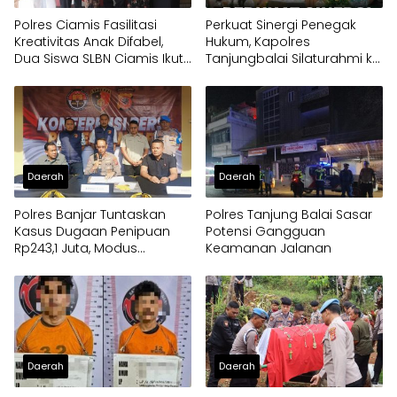
Polres Ciamis Fasilitasi
Perkuat Sinergi Penegak
Kreativitas Anak Difabel,
Hukum, Kapolres
Dua Siswa SLBN Ciamis Ikuti
Tanjungbalai Silaturahmi ke
Lomba Melukis Tingkat
Kejaksaan
Mabes Polri
Daerah
Daerah
Polres Banjar Tuntaskan
Polres Tanjung Balai Sasar
Kasus Dugaan Penipuan
Potensi Gangguan
Rp243,1 Juta, Modus
Keamanan Jalanan
Pembangunan Dapur
Program MBG
Daerah
Daerah