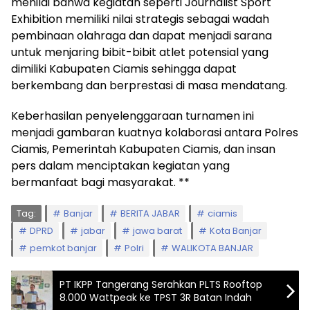
menilai bahwa kegiatan seperti Journalist Sport
Exhibition memiliki nilai strategis sebagai wadah
pembinaan olahraga dan dapat menjadi sarana
untuk menjaring bibit-bibit atlet potensial yang
dimiliki Kabupaten Ciamis sehingga dapat
berkembang dan berprestasi di masa mendatang.
Keberhasilan penyelenggaraan turnamen ini
menjadi gambaran kuatnya kolaborasi antara Polres
Ciamis, Pemerintah Kabupaten Ciamis, dan insan
pers dalam menciptakan kegiatan yang
bermanfaat bagi masyarakat. **
Tag:
Banjar
BERITA JABAR
ciamis
DPRD
jabar
jawa barat
Kota Banjar
pemkot banjar
Polri
WALIKOTA BANJAR
PT IKPP Tangerang Serahkan PLTS Rooftop
8.000 Wattpeak ke TPST 3R Batan Indah