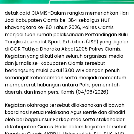
detak.co.id CIAMIS-Dalam rangka memeriahkan Hari
Jadi Kabupaten Ciamis ke-384 sekaligus HUT
Bhayangkara ke-80 Tahun 2026, Polres Ciamis
menjadi tuan rumah pelaksanaan Pertandingan Bulu
Tangkis Journalist Sport Exhibition (JSE) yang digelar
di GOR Tathya Dharaka Akpol 2005 Polres Ciamis.
Kegiatan yang diikuti oleh seluruh organisasi media
dan jurnalis se-Kabupaten Ciamis tersebut
berlangsung mulai pukul 13.00 WIB dengan penuh
semangat kebersamaan serta menjadi momentum
mempererat hubungan antara Polri, pemerintah
daerah, dan insan pers, Kamis (04/06/2026).
Kegiatan olahraga tersebut dilaksanakan di bawah
koordinasi Ketua Pelaksana Agus Berrie dan dihadiri
oleh berbagai unsur Forkopimda serta stakeholder
di Kabupaten Ciamis. Hadir dalam kegiatan tersebut
Kapolres Ciamis AKBP H. Hidayatullah, S.H., S.I.K., M.Si.,