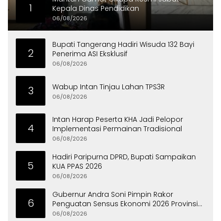
1
Kepala Dinas Pendidikan
06/08/2026
Bupati Tangerang Hadiri Wisuda 132 Bayi
2
Penerima ASI Eksklusif
06/08/2026
Wabup Intan Tinjau Lahan TPS3R
3
06/08/2026
Intan Harap Peserta KHA Jadi Pelopor
4
Implementasi Permainan Tradisional
06/08/2026
Hadiri Paripurna DPRD, Bupati Sampaikan
5
KUA PPAS 2026
06/08/2026
Gubernur Andra Soni Pimpin Rakor
6
Penguatan Sensus Ekonomi 2026 Provinsi
Banten
06/08/2026