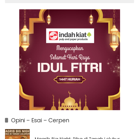
Opini – Esai – Cerpen
Magrib Big Night: Riba di Tanah Leluhur