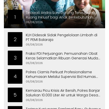
Tinawati Andra Soni Dorong Terwujudnya
1
Ruang Inklusif bagi Anak Berkebutuhan
Khusus
05/08/2026
KLH Didesak Sidak Pengelolaan Limbah di
2
PT PEMI Balaraja
05/08/2026
Fraksi PDI Perjuangan: Pemusnahan Obat
3
Keras Selamatkan Ribuan Generasi Muda
Tangsel
05/08/2026
Polres Ciamis Perkuat Profesionalisme
4
Kehumasan Melalui Supervisi Bid Humas
Polda Jabar
05/08/2026
Kemarau Picu Krisis Air Bersih, Polres Banjar
5
Salurkan 10.000 Liter Air untuk Warga Desa
Binangun
05/08/2026