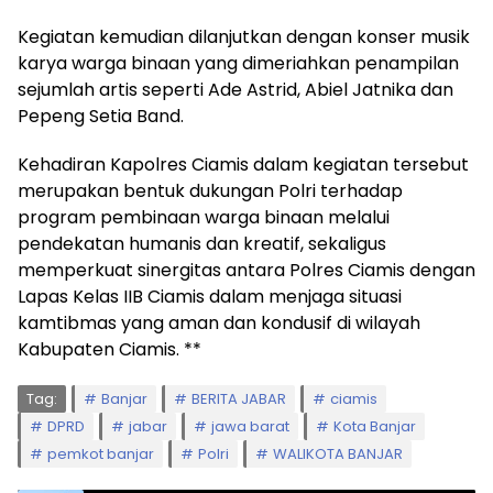
Kegiatan kemudian dilanjutkan dengan konser musik
karya warga binaan yang dimeriahkan penampilan
sejumlah artis seperti Ade Astrid, Abiel Jatnika dan
Pepeng Setia Band.
Kehadiran Kapolres Ciamis dalam kegiatan tersebut
merupakan bentuk dukungan Polri terhadap
program pembinaan warga binaan melalui
pendekatan humanis dan kreatif, sekaligus
memperkuat sinergitas antara Polres Ciamis dengan
Lapas Kelas IIB Ciamis dalam menjaga situasi
kamtibmas yang aman dan kondusif di wilayah
Kabupaten Ciamis. **
Tag:
Banjar
BERITA JABAR
ciamis
DPRD
jabar
jawa barat
Kota Banjar
pemkot banjar
Polri
WALIKOTA BANJAR