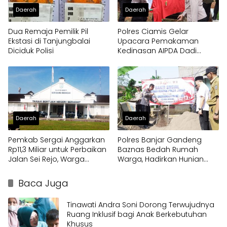
Daerah
Daerah
Dua Remaja Pemilik Pil
Polres Ciamis Gelar
Ekstasi di Tanjungbalai
Upacara Pemakaman
Diciduk Polisi
Kedinasan AIPDA Dadi
Herdiana, Wujud
Penghormatan atas
Dedikasi Anggota Polri
Daerah
Daerah
Pemkab Sergai Anggarkan
Polres Banjar Gandeng
Rp11,3 Miliar untuk Perbaikan
Baznas Bedah Rumah
Jalan Sei Rejo, Warga
Warga, Hadirkan Hunian
Sambut Gembira
Layak di Hari Bhayangkara
ke-80
Baca Juga
Tinawati Andra Soni Dorong Terwujudnya
Ruang Inklusif bagi Anak Berkebutuhan
Khusus