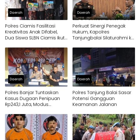
Daerah
Daerah
Polres Ciamis Fasilitasi
Perkuat Sinergi Penegak
Kreativitas Anak Difabel,
Hukum, Kapolres
Dua Siswa SLBN Ciamis Ikuti
Tanjungbalai Silaturahmi ke
Lomba Melukis Tingkat
Kejaksaan
Mabes Polri
Daerah
Daerah
Polres Banjar Tuntaskan
Polres Tanjung Balai Sasar
Kasus Dugaan Penipuan
Potensi Gangguan
Rp243,1 Juta, Modus
Keamanan Jalanan
Pembangunan Dapur
Program MBG