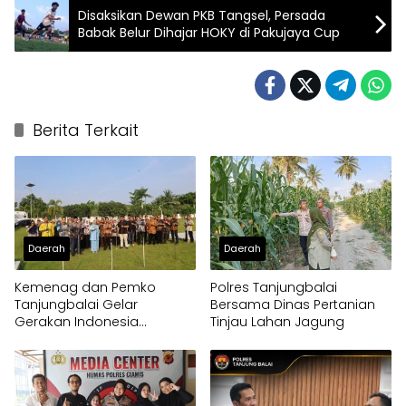
Disaksikan Dewan PKB Tangsel, Persada
Babak Belur Dihajar HOKY di Pakujaya Cup
Berita Terkait
Daerah
Daerah
Kemenag dan Pemko
Polres Tanjungbalai
Tanjungbalai Gelar
Bersama Dinas Pertanian
Gerakan Indonesia
Tinjau Lahan Jagung
Berkiblat 2026