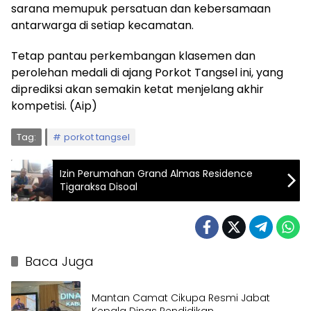
sarana memupuk persatuan dan kebersamaan
antarwarga di setiap kecamatan.
Tetap pantau perkembangan klasemen dan
perolehan medali di ajang Porkot Tangsel ini, yang
diprediksi akan semakin ketat menjelang akhir
kompetisi. (Aip)
Tag:
porkot tangsel
Izin Perumahan Grand Almas Residence
Tigaraksa Disoal
Baca Juga
Mantan Camat Cikupa Resmi Jabat