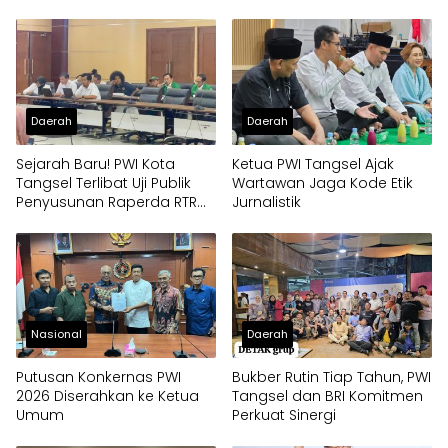
Sekjen
Daerah
Daerah
Sejarah Baru! PWI Kota
Ketua PWI Tangsel Ajak
Tangsel Terlibat Uji Publik
Wartawan Jaga Kode Etik
Penyusunan Raperda RTRW,
Jurnalistik
Soroti Kali Mati
Nasional
Daerah
Putusan Konkernas PWI
Bukber Rutin Tiap Tahun, PWI
2026 Diserahkan ke Ketua
Tangsel dan BRI Komitmen
Umum
Perkuat Sinergi