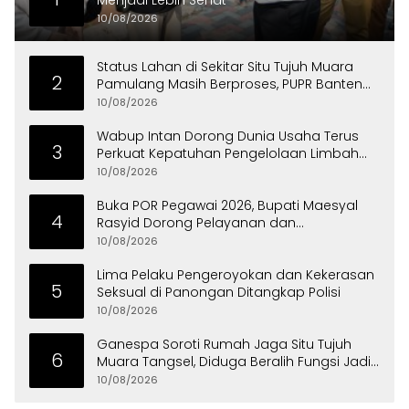
Menjadi Lebih Sehat
10/08/2026
Status Lahan di Sekitar Situ Tujuh Muara
2
Pamulang Masih Berproses, PUPR Banten
Minta Libatkan BPN
10/08/2026
Wabup Intan Dorong Dunia Usaha Terus
3
Perkuat Kepatuhan Pengelolaan Limbah
Domestik
10/08/2026
Buka POR Pegawai 2026, Bupati Maesyal
4
Rasyid Dorong Pelayanan dan
Kekompakan ASN
10/08/2026
Lima Pelaku Pengeroyokan dan Kekerasan
5
Seksual di Panongan Ditangkap Polisi
10/08/2026
Ganespa Soroti Rumah Jaga Situ Tujuh
6
Muara Tangsel, Diduga Beralih Fungsi Jadi
Tempat Usaha
10/08/2026