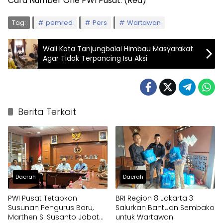
Card Number One PWI Pusat. (Red)
Tag:
pemred
Pers
Wartawan
Wali Kota Tanjungbalai Himbau Masyarakat
Agar Tidak Terpancing Isu Aksi
Berita Terkait
Daerah
Daerah
PWI Pusat Tetapkan
BRI Region 8 Jakarta 3
Susunan Pengurus Baru,
Salurkan Bantuan Sembako
Marthen S. Susanto Jabat
untuk Wartawan