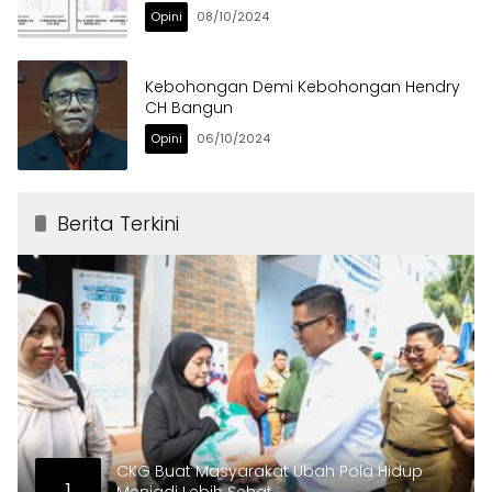
Opini
08/10/2024
Kebohongan Demi Kebohongan Hendry
CH Bangun
Opini
06/10/2024
Berita Terkini
CKG Buat Masyarakat Ubah Pola Hidup
1