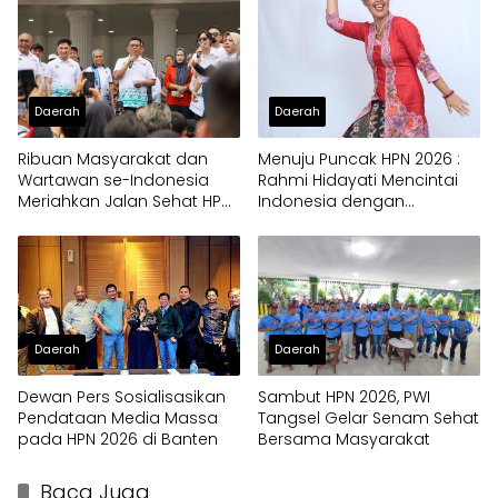
Daerah
Daerah
Ribuan Masyarakat dan
Menuju Puncak HPN 2026 :
Wartawan se-Indonesia
Rahmi Hidayati Mencintai
Meriahkan Jalan Sehat HPN
Indonesia dengan
2026 di Provinsi Banten
Berkebaya
Daerah
Daerah
Dewan Pers Sosialisasikan
Sambut HPN 2026, PWI
Pendataan Media Massa
Tangsel Gelar Senam Sehat
pada HPN 2026 di Banten
Bersama Masyarakat
Baca Juga