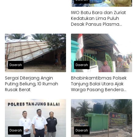
IWO Batu Bara dan Zuriat
Kedatukan Lima Puluh
Desak Pansus Plasma
Panggil PT Socfindo, Soroti
Dugaan Penyimpangan
Penerima CPCL
Daerah
Daerah
Sergai Diterjang Angin
Bhabinkamtibmas Polsek
Puting Beliung, 10 Rumah
Tanjung Balai Utara Ajak
Rusak Berat
Warga Pasang Bendera
Merah Putih
Daerah
Daerah