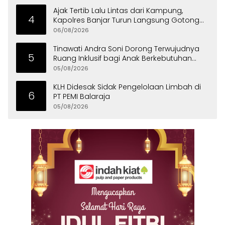
Ajak Tertib Lalu Lintas dari Kampung,
4
Kapolres Banjar Turun Langsung Gotong
Royong Bersama Warga
06/08/2026
Tinawati Andra Soni Dorong Terwujudnya
5
Ruang Inklusif bagi Anak Berkebutuhan
Khusus
05/08/2026
KLH Didesak Sidak Pengelolaan Limbah di
6
PT PEMI Balaraja
05/08/2026