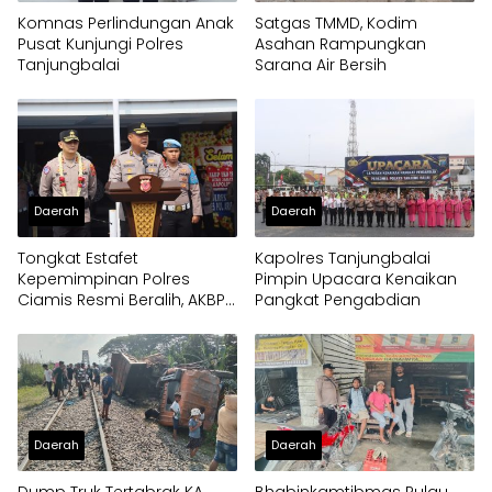
Komnas Perlindungan Anak
Satgas TMMD, Kodim
Pusat Kunjungi Polres
Asahan Rampungkan
Tanjungbalai
Sarana Air Bersih
Daerah
Daerah
Tongkat Estafet
Kapolres Tanjungbalai
Kepemimpinan Polres
Pimpin Upacara Kenaikan
Ciamis Resmi Beralih, AKBP
Pangkat Pengabdian
Eko Iskandar Siap Lanjutkan
Pengabdian Presisi untuk
Masyarakat
Daerah
Daerah