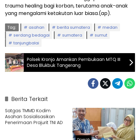
trauma healing bagi korban, terutama anak-anak
yang mengalami ketakutan luar biasa.(ap).
Tag:
asahan
berita sumatera
medan
serdang bedagai
sumatera
sumut
tanjungbalai
Polsek Kronjo Amankan Pembukaan MTQ III
Desa Blukbuk Tangerang
Berita Terkait
Satgas TMMD Kodim
Asahan Sosialisasikan
Penerimaan Prajurit TNI AD
Daerah