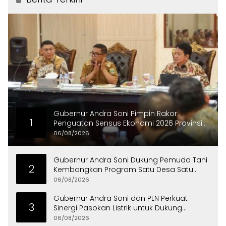
Gubernur Andra Soni Pimpin Rakor
1
Penguatan Sensus Ekonomi 2026 Provinsi
Banten
06/08/2026
Gubernur Andra Soni Dukung Pemuda Tani
2
Kembangkan Program Satu Desa Satu
Hektare Jagung
06/08/2026
Gubernur Andra Soni dan PLN Perkuat
3
Sinergi Pasokan Listrik untuk Dukung
Investasi
06/08/2026