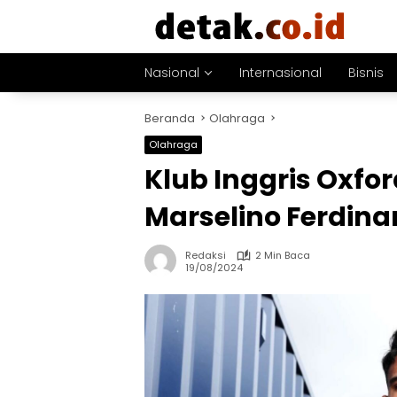
Langsung
ke
konten
Nasional
Internasional
Bisnis
Beranda
Olahraga
Olahraga
Klub Inggris Oxfo
Marselino Ferdina
Redaksi
2 Min Baca
19/08/2024