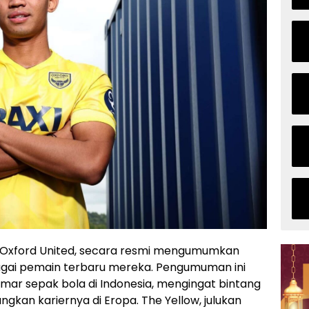
is, Oxford United, secara resmi mengumumkan
agai pemain terbaru mereka. Pengumuman ini
r sepak bola di Indonesia, mengingat bintang
kan kariernya di Eropa. The Yellow, julukan