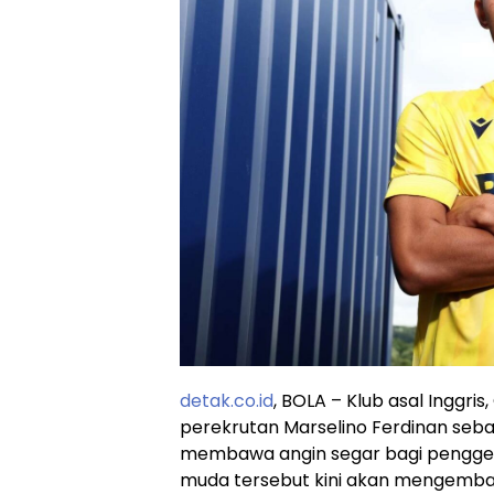
detak.co.id
, BOLA – Klub asal Inggr
perekrutan Marselino Ferdinan seb
membawa angin segar bagi penggema
muda tersebut kini akan mengembang