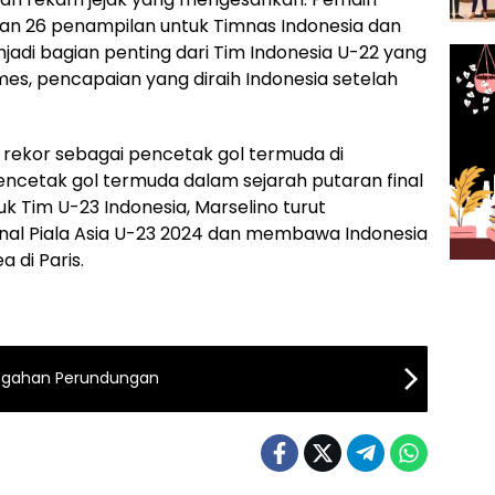
tkan 26 penampilan untuk Timnas Indonesia dan
njadi bagian penting dari Tim Indonesia U-22 yang
s, pencapaian yang diraih Indonesia setelah
g rekor sebagai pencetak gol termuda di
 pencetak gol termuda dalam sejarah putaran final
uk Tim U-23 Indonesia, Marselino turut
al Piala Asia U-23 2024 dan membawa Indonesia
 di Paris.
egahan Perundungan