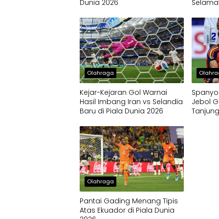
Dunia 2026
Selamat
Kekalah
Olahraga
Olahr
Kejar-Kejaran Gol Warnai
Spanyol
Hasil Imbang Iran vs Selandia
Jebol 
Baru di Piala Dunia 2026
Tanjung
Olahraga
Pantai Gading Menang Tipis
Atas Ekuador di Piala Dunia