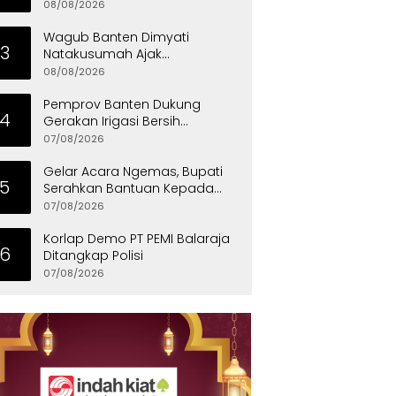
Masyarakat, Walikota
08/08/2026
Tangerang Raih LPM Award
2026
Wagub Banten Dimyati
3
Natakusumah Ajak
Masyarakat Teladani Sifat Nabi
08/08/2026
Muhammad
Pemprov Banten Dukung
4
Gerakan Irigasi Bersih
Kementerian Pekerjaan Umum
07/08/2026
Gelar Acara Ngemas, Bupati
5
Serahkan Bantuan Kepada
Penyandang Disabilitas
07/08/2026
Korlap Demo PT PEMI Balaraja
6
Ditangkap Polisi
07/08/2026