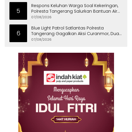
Respons Keluhan Warga Soal Kekeringan,
5
Polresta Tangerang Salurkan Bantuan Air
Bersih ke Panongan
07/08/2026
Blue Light Patrol Satlantas Polresta
6
Tangerang Gagalkan Aksi Curanmor, Dua
Pria Diamankan
07/08/2026