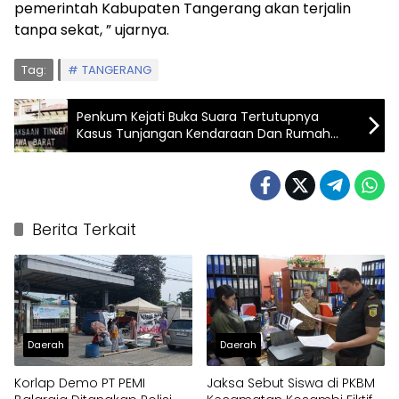
pemerintah Kabupaten Tangerang akan terjalin
tanpa sekat, ” ujarnya.
Tag:
TANGERANG
Penkum Kejati Buka Suara Tertutupnya
Kasus Tunjangan Kendaraan Dan Rumah
DPRD Kota Banjar
Berita Terkait
Daerah
Daerah
Korlap Demo PT PEMI
Jaksa Sebut Siswa di PKBM