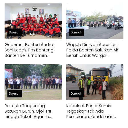
Daerah
Daerah
Gubernur Banten Andra
Wagub Dimyati Apresiasi
Soni Lepas Tim Banteng
Polda Banten Salurkan Air
Banten ke Turnamen
Bersih untuk Warga
Nasional Soekarno Cup
Terdampak Kekeringan
Daerah
Daerah
Polresta Tangerang
Kapolsek Pasar Kemis
Satukan Buruh, Ojol, TNI
Tegaskan Tak Ada
hingga Tokoh Agama
Pembiaran, Kendaraan
dalam Sabuk Kamtibmas
Berat di Bahu Jalan
Langsung Ditertibkan