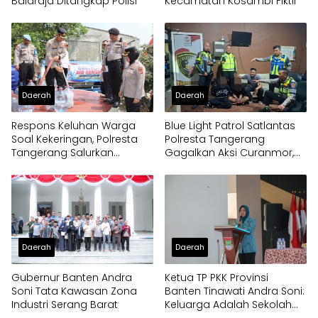
Balaraja Ditangkap Polisi
Kecamatan Kosambi Fiktif
Daerah
Daerah
Respons Keluhan Warga
Blue Light Patrol Satlantas
Soal Kekeringan, Polresta
Polresta Tangerang
Tangerang Salurkan
Gagalkan Aksi Curanmor,
Bantuan Air Bersih ke
Dua Pria Diamankan
Panongan
Daerah
Daerah
Gubernur Banten Andra
Ketua TP PKK Provinsi
Soni Tata Kawasan Zona
Banten Tinawati Andra Soni:
Industri Serang Barat
Keluarga Adalah Sekolah
Pertama